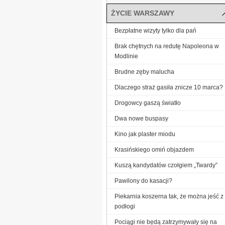
ŻYCIE WARSZAWY
Bezpłatne wizyty tylko dla pań
Brak chętnych na redutę Napoleona w
Modlinie
Brudne zęby malucha
Dlaczego straż gasiła znicze 10 marca?
Drogowcy gaszą światło
Dwa nowe buspasy
Kino jak plaster miodu
Krasińskiego omiń objazdem
Kuszą kandydatów czołgiem „Twardy”
Pawilony do kasacji?
Piekarnia koszerna tak, że można jeść z
podłogi
Pociągi nie będą zatrzymywały się na