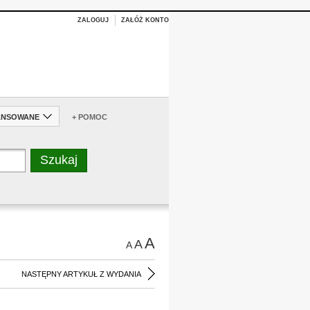
ZALOGUJ
ZAŁÓŻ KONTO
ANSOWANE
+ POMOC
A
A
A
NASTĘPNY ARTYKUŁ Z WYDANIA