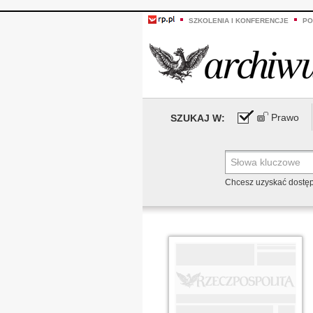
SZKOLENIA I KONFERENCJE
PO
Prawo
SZUKAJ W:
Chcesz uzyskać dostę