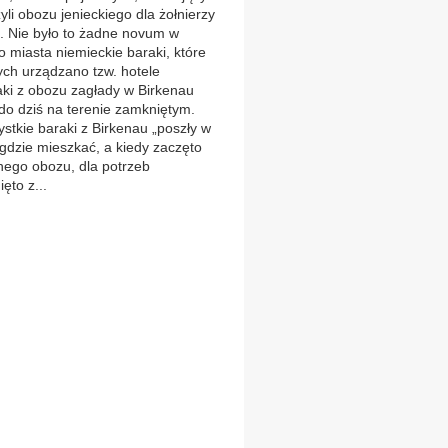
yli obozu jenieckiego dla żołnierzy
a. Nie było to żadne novum w
o miasta niemieckie baraki, które
ych urządzano tzw. hotele
aki z obozu zagłady w Birkenau
 do dziś na terenie zamkniętym.
stkie baraki z Birkenau „poszły w
i gdzie mieszkać, a kiedy zaczęto
ego obozu, dla potrzeb
ęto z...