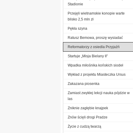
Stadionie
Przejęli wietnamskie konopie warte
blisko 2,5 mln zł
Pękła szyna
Ratusz Bemowa, proszę wysiadać
Reformatorzy z osiedla Przyjaźń
Startuje „Misja Bielany II”
Wpadka miłośnika końskich siodeł
Wykład z projektu Miasteczka Ursus
Zakazana piosenka
Zamiast zwykłej lekcji nauka pójdzie w
las
Zniknie zagłębie knajpek
Znów ścięli drogi Pradze
Życie z cudzą twarzą