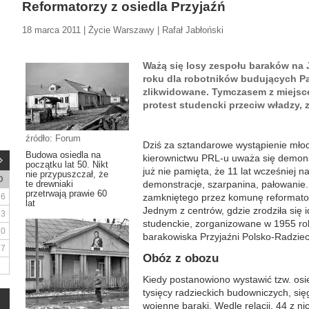
Reformatorzy z osiedla Przyjaźń
18 marca 2011 | Życie Warszawy | Rafał Jabłoński
Ważą się losy zespołu baraków na
roku dla robotników budujących Pa
zlikwidowane. Tymczasem z miejsc
protest studencki przeciw władzy, 
źródło: Forum
Dziś za sztandarowe wystąpienie młod
Budowa osiedla na
kierownictwu PRL-u uważa się demons
początku lat 50. Nikt
już nie pamięta, że 11 lat wcześniej na
nie przypuszczał, że
D
te drewniaki
demonstracje, szarpanina, pałowanie
przetrwają prawie 60
6
zamkniętego przez komunę reformator
lat
Jednym z centrów, gdzie zrodziła się i
13
studenckie, zorganizowane w 1955 ro
20
barakowiska Przyjaźni Polsko-Radzieck
27
Obóz z obozu
Kiedy postanowiono wystawić tzw. osie
tysięcy radzieckich budowniczych, się
wojenne baraki. Wedle relacji, 44 z 