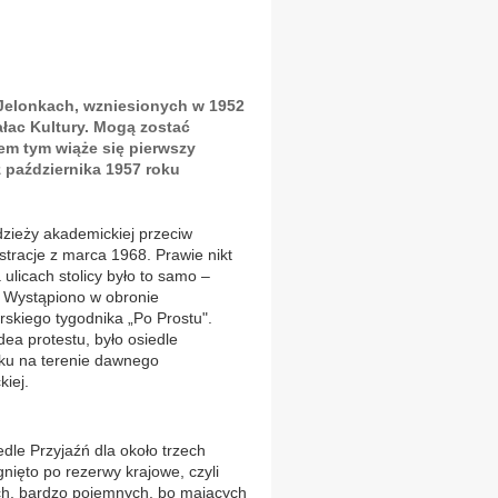
 Jelonkach, wzniesionych w 1952
łac Kultury. Mogą zostać
em tym wiąże się pierwszy
z października 1957 roku
zieży akademickiej przeciw
tracje z marca 1968. Prawie nikt
 ulicach stolicy było to samo –
. Wystąpiono w obronie
skiego tygodnika „Po Prostu".
dea protestu, było osiedle
ku na terenie dawnego
iej.
dle Przyjaźń dla około trzech
gnięto po rezerwy krajowe, czyli
nich, bardzo pojemnych, bo mających