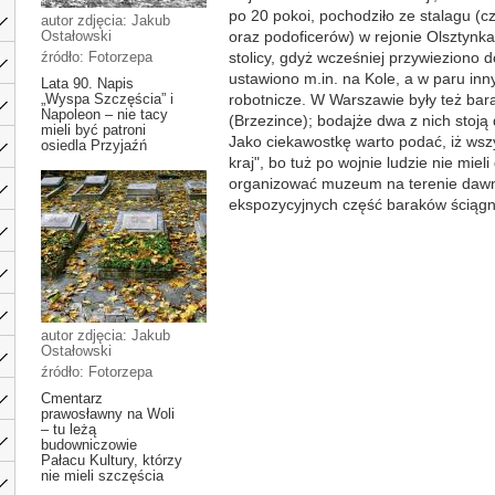
po 20 pokoi, pochodziło ze stalagu (cz
autor zdjęcia: Jakub
Ostałowski
oraz podoficerów) w rejonie Olsztynk
źródło: Fotorzepa
stolicy, gdyż wcześniej przywieziono d
ustawiono m.in. na Kole, a w paru inn
Lata 90. Napis
„Wyspa Szczęścia” i
robotnicze. W Warszawie były też bar
Napoleon – nie tacy
(Brzezince); bodajże dwa z nich stoją
mieli być patroni
Jako ciekawostkę warto podać, iż wszy
osiedla Przyjaźń
kraj", bo tuż po wojnie ludzie nie miel
organizować muzeum na terenie dawn
ekspozycyjnych część baraków ściągni
autor zdjęcia: Jakub
Ostałowski
źródło: Fotorzepa
Cmentarz
prawosławny na Woli
– tu leżą
budowniczowie
Pałacu Kultury, którzy
nie mieli szczęścia