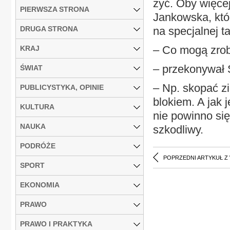
żyć. Oby więcej
PIERWSZA STRONA
Jankowska, któr
DRUGA STRONA
na specjalnej ta
– Co mogą zrob
KRAJ
– przekonywał 
ŚWIAT
– Np. skopać z
PUBLICYSTYKA, OPINIE
blokiem. A jak 
KULTURA
nie powinno si
NAUKA
szkodliwy.
PODRÓŻE
POPRZEDNI ARTYKUŁ Z
SPORT
EKONOMIA
PRAWO
PRAWO I PRAKTYKA