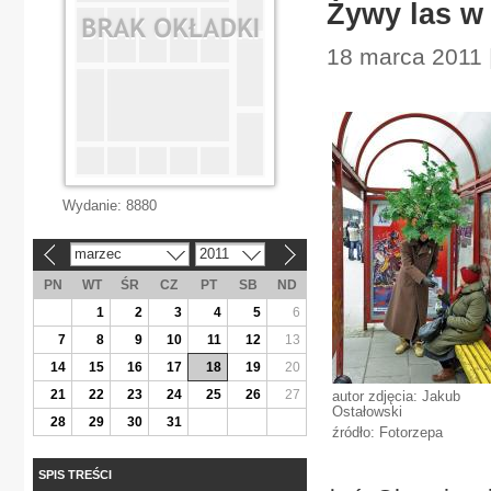
Żywy las w 
18 marca 2011 
Wydanie:
8880
marzec
2011
«
»
PN
WT
ŚR
CZ
PT
SB
ND
1
2
3
4
5
6
7
8
9
10
11
12
13
14
15
16
17
18
19
20
21
22
23
24
25
26
27
autor zdjęcia: Jakub
Ostałowski
28
29
30
31
źródło: Fotorzepa
SPIS TREŚCI