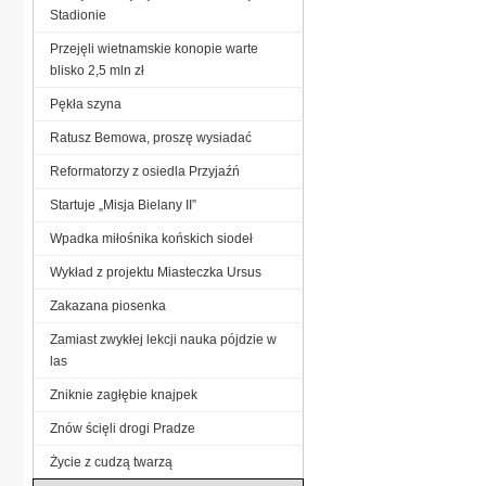
Stadionie
Przejęli wietnamskie konopie warte
blisko 2,5 mln zł
Pękła szyna
Ratusz Bemowa, proszę wysiadać
Reformatorzy z osiedla Przyjaźń
Startuje „Misja Bielany II”
Wpadka miłośnika końskich siodeł
Wykład z projektu Miasteczka Ursus
Zakazana piosenka
Zamiast zwykłej lekcji nauka pójdzie w
las
Zniknie zagłębie knajpek
Znów ścięli drogi Pradze
Życie z cudzą twarzą