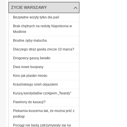
ŻYCIE WARSZAWY
Bezpłatne wizyty tylko dla pań
Brak chętnych na redutę Napoleona w
Modlinie
Brudne zęby malucha
Dlaczego straż gasiła znicze 10 marca?
Drogowcy gaszą światło
Dwa nowe buspasy
Kino jak plaster miodu
Krasińskiego omiń objazdem
Kuszą kandydatów czołgiem „Twardy”
Pawilony do kasacji?
Piekarnia koszerna tak, że można jeść z
podłogi
Pociągi nie będą zatrzymywały się na