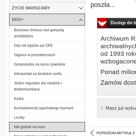
poszła...
ŻYCIE WARSZAWY
EKO+
Dostęp do tr
Burzowa chmura nad gwiazdą
architektury
Archiwum Rz
archiwalnyc
Gdy nie będzie już OFE
od 1993 roku
Giganci w przestworzach
wzbogacone
Gospodarka na łasce żywiołów
Ponad milio
Introwertyk za biurkiem szefa
Zamów dostę
Jeden regulator dla mediów i
telekomunikacji
Kadry
Masz już wyku
Konsekwencje japońskiego tsunami
Liczby
Nie gotowi na euro
POPRZEDNI ARTYKUŁ Z