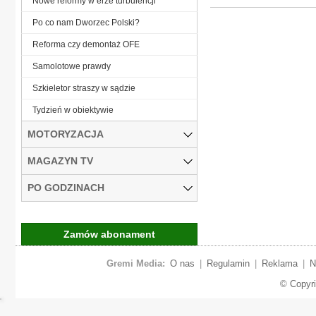
Nowe reformy w erze turbulencji
Po co nam Dworzec Polski?
Reforma czy demontaż OFE
Samolotowe prawdy
Szkieletor straszy w sądzie
Tydzień w obiektywie
MOTORYZACJA
MAGAZYN TV
PO GODZINACH
Zamów abonament
Gremi Media:
O nas
|
Regulamin
|
Reklama
|
N
© Copyr