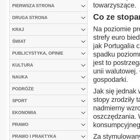
towarzyszące.
PIERWSZA STRONA
Co ze stopa
DRUGA STRONA
Na poziomie p
KRAJ
strefy euro bie
ŚWIAT
jak Portugalia
spadku poziomu
PUBLICYSTYKA, OPINIE
jest to postrze
KULTURA
unii walutowej
NAUKA
gospodarki.
PODRÓŻE
Jak się jednak 
stopy zrodziły 
SPORT
nadmierny wzro
EKONOMIA
oszczędzania. 
konsumpcyjnego
PRAWO
Za stymulowan
PRAWO I PRAKTYKA