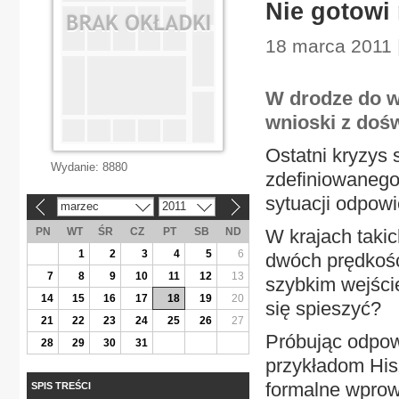
Nie gotowi
18 marca 2011 |
W drodze do w
wnioski z dośw
Ostatni kryzys s
Wydanie:
8880
zdefiniowanego
sytuacji odpowie
marzec
2011
«
»
PN
WT
ŚR
CZ
PT
SB
ND
W krajach taki
1
2
3
4
5
6
dwóch prędkośc
7
8
9
10
11
12
13
szybkim wejście
14
15
16
17
18
19
20
się spieszyć?
21
22
23
24
25
26
27
Próbując odpowi
28
29
30
31
przykładom Hisz
formalne wprow
SPIS TREŚCI