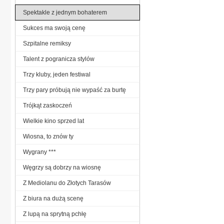
Spektakle z jednym bohaterem
Sukces ma swoją cenę
Szpitalne remiksy
Talent z pogranicza stylów
Trzy kluby, jeden festiwal
Trzy pary próbują nie wypaść za burtę
Trójkąt zaskoczeń
Wielkie kino sprzed lat
Wiosna, to znów ty
Wygrany ***
Węgrzy są dobrzy na wiosnę
Z Mediolanu do Złotych Tarasów
Z biura na dużą scenę
Z lupą na sprytną pchłę