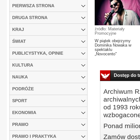
PIERWSZA STRONA
DRUGA STRONA
źródło: Materiały
KRAJ
Promocyjne
W piątek obejrzymy
ŚWIAT
Dominika Nowaka w
spektaklu
PUBLICYSTYKA, OPINIE
„Novocento"
KULTURA
Dostęp do tr
NAUKA
PODRÓŻE
Archiwum Rz
archiwalnyc
SPORT
od 1993 roku
EKONOMIA
wzbogacone
PRAWO
Ponad milio
Zamów dostę
PRAWO I PRAKTYKA