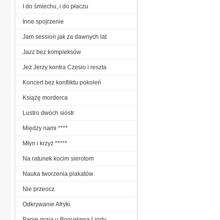
I do śmiechu, i do płaczu
Inne spojrzenie
Jam session jak za dawnych lat
Jazz bez kompleksów
Jeż Jerzy kontra Czesio i reszta
Koncert bez konfliktu pokoleń
Książę morderca
Lustro dwóch sióstr
Między nami ****
Młyn i krzyż *****
Na ratunek kocim sierotom
Nauka tworzenia plakatów
Nie przeocz
Odkrywanie Afryki
Panie grają u Bogusława Lindy