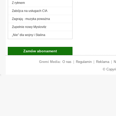
Z rytmem
Zabójca na usługach CIA
Zagrają - muzyka poważna
Zupełnie nowy Myslovitz
„Nie” dla wojny i Stalina
Zamów abonament
Gremi Media:
O nas
|
Regulamin
|
Reklama
|
N
© Copyr