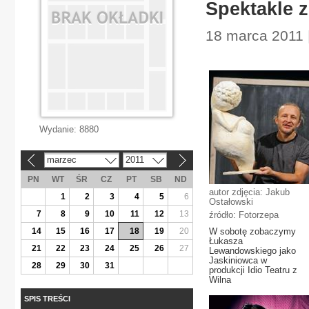
Spektakle 
18 marca 2011 
Wydanie:
8880
marzec
2011
«
»
PN
WT
ŚR
CZ
PT
SB
ND
autor zdjęcia: Jakub
1
2
3
4
5
6
Ostałowski
7
8
9
10
11
12
13
źródło: Fotorzepa
14
15
16
17
18
19
20
W sobotę zobaczymy
Łukasza
21
22
23
24
25
26
27
Lewandowskiego jako
Jaskiniowca w
28
29
30
31
produkcji Idio Teatru z
Wilna
SPIS TREŚCI