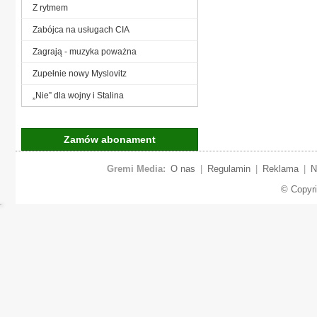
Z rytmem
Zabójca na usługach CIA
Zagrają - muzyka poważna
Zupełnie nowy Myslovitz
„Nie” dla wojny i Stalina
Zamów abonament
Gremi Media:
O nas
|
Regulamin
|
Reklama
|
N
© Copyr