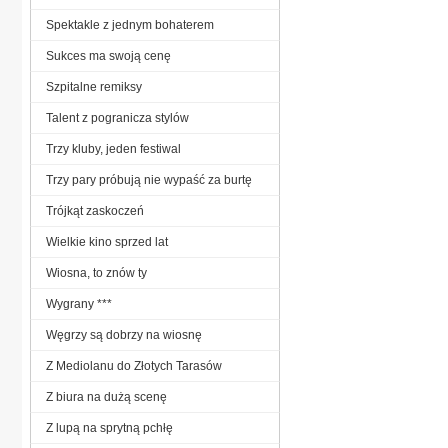
Spektakle z jednym bohaterem
Sukces ma swoją cenę
Szpitalne remiksy
Talent z pogranicza stylów
Trzy kluby, jeden festiwal
Trzy pary próbują nie wypaść za burtę
Trójkąt zaskoczeń
Wielkie kino sprzed lat
Wiosna, to znów ty
Wygrany ***
Węgrzy są dobrzy na wiosnę
Z Mediolanu do Złotych Tarasów
Z biura na dużą scenę
Z lupą na sprytną pchłę