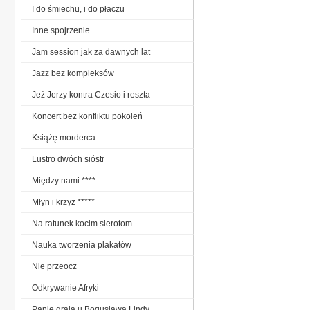
I do śmiechu, i do płaczu
Inne spojrzenie
Jam session jak za dawnych lat
Jazz bez kompleksów
Jeż Jerzy kontra Czesio i reszta
Koncert bez konfliktu pokoleń
Książę morderca
Lustro dwóch sióstr
Między nami ****
Młyn i krzyż *****
Na ratunek kocim sierotom
Nauka tworzenia plakatów
Nie przeocz
Odkrywanie Afryki
Panie grają u Bogusława Lindy