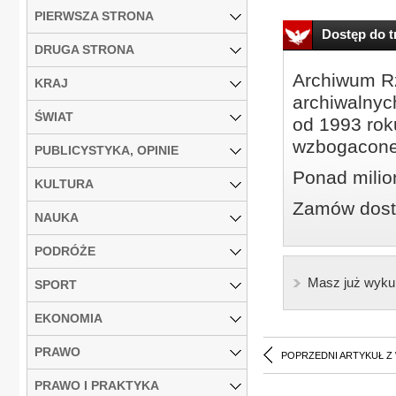
PIERWSZA STRONA
Dostęp do tr
DRUGA STRONA
Archiwum Rz
KRAJ
archiwalnyc
ŚWIAT
od 1993 roku
wzbogacone
PUBLICYSTYKA, OPINIE
Ponad milio
KULTURA
Zamów dostę
NAUKA
PODRÓŻE
Masz już wyku
SPORT
EKONOMIA
PRAWO
POPRZEDNI ARTYKUŁ Z
PRAWO I PRAKTYKA