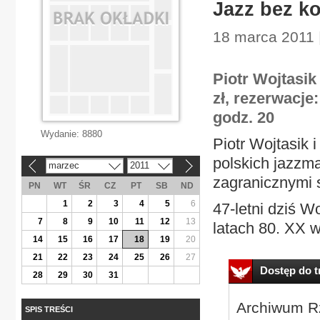
Jazz bez k
18 marca 2011 |
Piotr Wojtasik
zł, rezerwacje:
godz. 20
Wydanie:
8880
Piotr Wojtasik 
polskich jazzm
marzec
2011
«
»
zagranicznymi 
PN
WT
ŚR
CZ
PT
SB
ND
1
2
3
4
5
6
47-letni dziś W
7
8
9
10
11
12
13
latach 80. XX w
14
15
16
17
18
19
20
21
22
23
24
25
26
27
Dostęp do tr
28
29
30
31
Archiwum Rz
SPIS TREŚCI