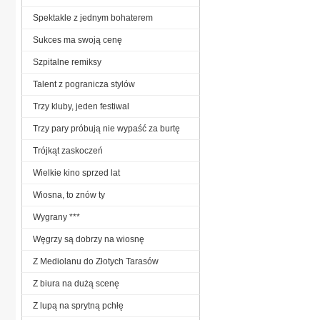
Spektakle z jednym bohaterem
Sukces ma swoją cenę
Szpitalne remiksy
Talent z pogranicza stylów
Trzy kluby, jeden festiwal
Trzy pary próbują nie wypaść za burtę
Trójkąt zaskoczeń
Wielkie kino sprzed lat
Wiosna, to znów ty
Wygrany ***
Węgrzy są dobrzy na wiosnę
Z Mediolanu do Złotych Tarasów
Z biura na dużą scenę
Z lupą na sprytną pchłę