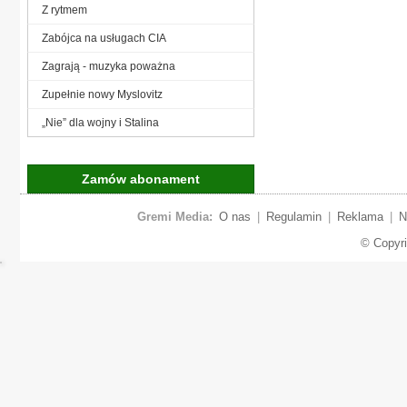
Z rytmem
Zabójca na usługach CIA
Zagrają - muzyka poważna
Zupełnie nowy Myslovitz
„Nie” dla wojny i Stalina
Zamów abonament
Gremi Media:
O nas
|
Regulamin
|
Reklama
|
N
© Copyr