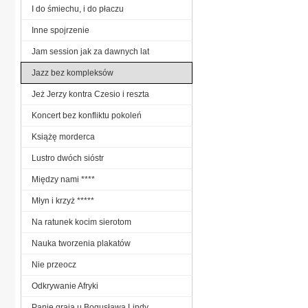
I do śmiechu, i do płaczu
Inne spojrzenie
Jam session jak za dawnych lat
Jazz bez kompleksów
Jeż Jerzy kontra Czesio i reszta
Koncert bez konfliktu pokoleń
Książę morderca
Lustro dwóch sióstr
Między nami ****
Młyn i krzyż *****
Na ratunek kocim sierotom
Nauka tworzenia plakatów
Nie przeocz
Odkrywanie Afryki
Panie grają u Bogusława Lindy