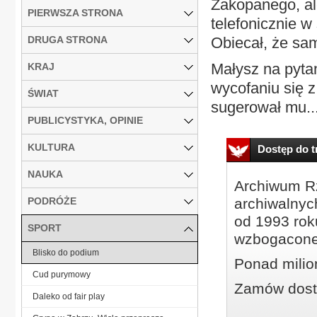
Zakopanego, al
PIERWSZA STRONA
telefonicznie w
DRUGA STRONA
Obiecał, że sam
Małysz na pytan
KRAJ
wycofaniu się 
ŚWIAT
sugerował mu..
PUBLICYSTYKA, OPINIE
KULTURA
Dostęp do tr
NAUKA
Archiwum Rz
PODRÓŻE
archiwalnyc
od 1993 roku
SPORT
wzbogacone
Blisko do podium
Ponad milio
Cud purymowy
Zamów dostę
Daleko od fair play