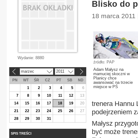
Blisko do 
18 marca 2011 |
Wydanie:
8880
źródło: PAP
Adam Małysz na
marzec
2011
«
»
mamuciej skoczni w
Planicy chce
PN
WT
ŚR
CZ
PT
SB
ND
awansować na trzecie
miejsce w PŚ
1
2
3
4
5
6
7
8
9
10
11
12
13
trenera Hannu L
14
15
16
17
18
19
20
podejrzeniem z
21
22
23
24
25
26
27
28
29
30
31
Małysz przygoto
być może trene
SPIS TREŚCI