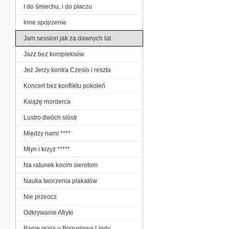
I do śmiechu, i do płaczu
Inne spojrzenie
Jam session jak za dawnych lat
Jazz bez kompleksów
Jeż Jerzy kontra Czesio i reszta
Koncert bez konfliktu pokoleń
Książę morderca
Lustro dwóch sióstr
Między nami ****
Młyn i krzyż *****
Na ratunek kocim sierotom
Nauka tworzenia plakatów
Nie przeocz
Odkrywanie Afryki
Panie grają u Bogusława Lindy