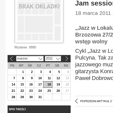
Jam sessio
18 marca 2011 
„Jazz w Lokalu
Brzozowa 27/29
wstęp wolny
Wydanie:
8880
Cykl „Jazz w Lo
Pulcyna. Tak z
marzec
2011
«
»
jazzowego muzy
PN
WT
ŚR
CZ
PT
SB
ND
gitarzysta Konr
1
2
3
4
5
6
Paweł Dobrowol
7
8
9
10
11
12
13
14
15
16
17
18
19
20
21
22
23
24
25
26
27
28
29
30
31
POPRZEDNI ARTYKUŁ Z
SPIS TREŚCI