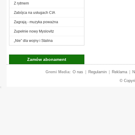
Z rytmem
Zabójca na usługach CIA
Zagrają - muzyka poważna
Zupełnie nowy Myslovitz
„Nie” dla wojny i Stalina
Zamów abonament
Gremi Media:
O nas
|
Regulamin
|
Reklama
|
N
© Copyr