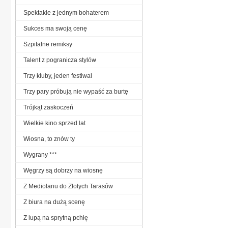
Spektakle z jednym bohaterem
Sukces ma swoją cenę
Szpitalne remiksy
Talent z pogranicza stylów
Trzy kluby, jeden festiwal
Trzy pary próbują nie wypaść za burtę
Trójkąt zaskoczeń
Wielkie kino sprzed lat
Wiosna, to znów ty
Wygrany ***
Węgrzy są dobrzy na wiosnę
Z Mediolanu do Złotych Tarasów
Z biura na dużą scenę
Z lupą na sprytną pchłę