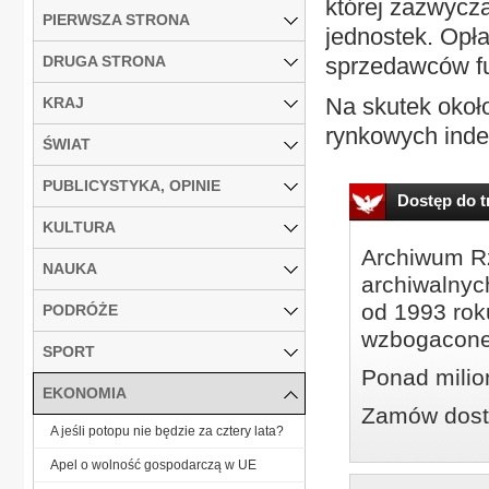
której zazwycza
PIERWSZA STRONA
jednostek. Opła
DRUGA STRONA
sprzedawców f
Na skutek około
KRAJ
rynkowych inde
ŚWIAT
PUBLICYSTYKA, OPINIE
Dostęp do tr
KULTURA
Archiwum Rz
NAUKA
archiwalnyc
od 1993 roku
PODRÓŻE
wzbogacone
SPORT
Ponad milio
EKONOMIA
Zamów dostę
A jeśli potopu nie będzie za cztery lata?
Apel o wolność gospodarczą w UE