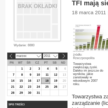
TFI mają si
18 marca 2011 
Wydanie:
8880
źródło:
marzec
2011
«
»
Rzeczpospolita
PN
WT
ŚR
CZ
PT
SB
ND
Towarzystwa
zwiększają zyski.
1
2
3
4
5
6
Daleko im jeszcze do
wyników, jakie
7
8
9
10
11
12
13
zanotowały w
rekordowym 2007
14
15
16
17
18
19
20
roku.
21
22
23
24
25
26
27
28
29
30
31
Towarzystwa za
zarządzanie (li
SPIS TREŚCI