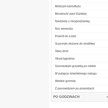
Mistrzyni kamuflażu
Moralność pani Dulskiej
Niedziela z niespodzianką
Noc wenecka
Powrót do Łodzi
Scyzoryki złożone do modlitwy
Stary druh
Strzał tygodnia
Szorowałam grzywką po niebie
W pułapce śmiertelnego nałogu
Wielkie grzmoty
Z jasnowidzem po piramidach
PO GODZINACH