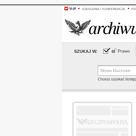
SZKOLENIA I KONFERENCJE
PO
Prawo
SZUKAJ W:
Chcesz uzyskać dostę