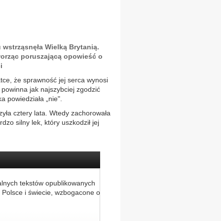
u wstrząsnęła Wielką Brytanią.
tworząc poruszającą opowieść o
i
tce, że sprawność jej serca wynosi
ć powinna jak najszybciej zgodzić
a powiedziała „nie".
yła cztery lata. Wtedy zachorowała
zo silny lek, który uszkodził jej
alnych tekstów opublikowanych
 Polsce i świecie, wzbogacone o