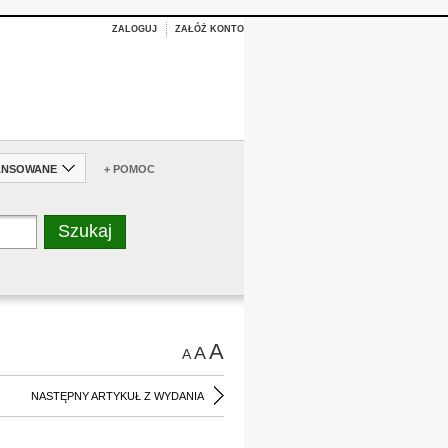
ZALOGUJ
ZAŁÓŻ KONTO
ANSOWANE
+ POMOC
A
A
A
NASTĘPNY ARTYKUŁ Z WYDANIA