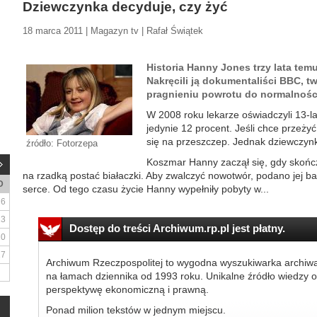
Dziewczynka decyduje, czy żyć
18 marca 2011 | Magazyn tv | Rafał Świątek
Historia Hanny Jones trzy lata tem
Nakręcili ją dokumentaliści BBC, 
pragnieniu powrotu do normalnośc
W 2008 roku lekarze oświadczyli 13-la
jedynie 12 procent. Jeśli chce przeży
się na przeszczep. Jednak dziewczynk
źródło: Fotorzepa
Koszmar Hanny zaczął się, gdy skończ
na rzadką postać białaczki. Aby zwalczyć nowotwór, podano jej bard
D
serce. Od tego czasu życie Hanny wypełniły pobyty w...
6
13
Dostęp do treści Archiwum.rp.pl jest płatny.
20
27
Archiwum Rzeczpospolitej to wygodna wyszukiwarka archiw
na łamach dziennika od 1993 roku. Unikalne źródło wiedzy o
perspektywę ekonomiczną i prawną.
Ponad milion tekstów w jednym miejscu.