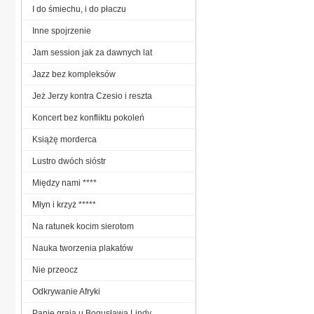
I do śmiechu, i do płaczu
Inne spojrzenie
Jam session jak za dawnych lat
Jazz bez kompleksów
Jeż Jerzy kontra Czesio i reszta
Koncert bez konfliktu pokoleń
Książę morderca
Lustro dwóch sióstr
Między nami ****
Młyn i krzyż *****
Na ratunek kocim sierotom
Nauka tworzenia plakatów
Nie przeocz
Odkrywanie Afryki
Panie grają u Bogusława Lindy