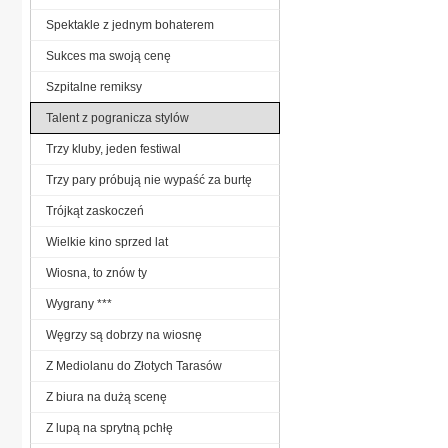
Spektakle z jednym bohaterem
Sukces ma swoją cenę
Szpitalne remiksy
Talent z pogranicza stylów
Trzy kluby, jeden festiwal
Trzy pary próbują nie wypaść za burtę
Trójkąt zaskoczeń
Wielkie kino sprzed lat
Wiosna, to znów ty
Wygrany ***
Węgrzy są dobrzy na wiosnę
Z Mediolanu do Złotych Tarasów
Z biura na dużą scenę
Z lupą na sprytną pchłę