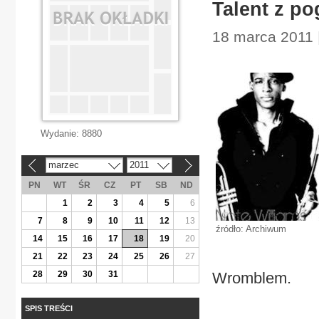
Talent z po
18 marca 2011 
Wydanie:
8880
marzec
2011
«
»
PN
WT
ŚR
CZ
PT
SB
ND
1
2
3
4
5
6
7
8
9
10
11
12
13
źródło: Archiwum
14
15
16
17
18
19
20
21
22
23
24
25
26
27
28
29
30
31
Wromblem.
SPIS TREŚCI