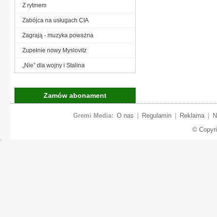
Z rytmem
Zabójca na usługach CIA
Zagrają - muzyka poważna
Zupełnie nowy Myslovitz
„Nie” dla wojny i Stalina
Zamów abonament
Gremi Media:
O nas
|
Regulamin
|
Reklama
|
N
© Copyr