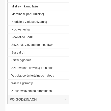
Mistrzyni kamuflażu
Moralność pani Dulskiej
Niedziela z niespodzianką
Noc wenecka
Powrót do Łodzi
Scyzoryki złożone do modlitwy
Stary druh
Strzał tygodnia
Szorowałam grzywką po niebie
W pułapce śmiertelnego nałogu
Wielkie grzmoty
Z jasnowidzem po piramidach
PO GODZINACH