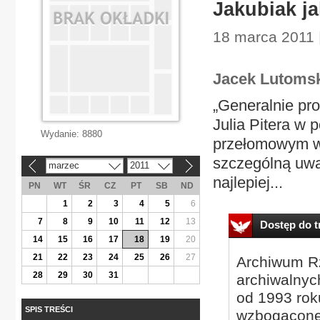
Jakubiak ja
18 marca 2011 
Jacek Lutoms
„Generalnie pr
Julia Pitera w
Wydanie:
8880
przełomowym wy
szczególną uwa
marzec
2011
«
»
najlepiej...
PN
WT
ŚR
CZ
PT
SB
ND
1
2
3
4
5
6
7
8
9
10
11
12
13
Dostęp do tr
14
15
16
17
18
19
20
21
22
23
24
25
26
27
Archiwum Rz
28
29
30
31
archiwalnyc
od 1993 roku
SPIS TREŚCI
wzbogacone