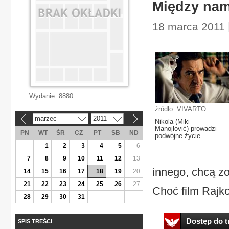
Między nami
18 marca 2011 |
Wydanie:
8880
źródło: VIVARTO
marzec
2011
«
»
Nikola (Miki
Manojlović) prowadzi
PN
WT
ŚR
CZ
PT
SB
ND
podwójne życie
1
2
3
4
5
6
7
8
9
10
11
12
13
innego, chcą zo
14
15
16
17
18
19
20
21
22
23
24
25
26
27
Choć film Rajko
28
29
30
31
Dostęp do tr
SPIS TREŚCI