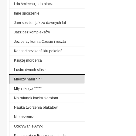
I do śmiechu, i do płaczu
Inne spojrzenie
Jam session jak za dawnych lat
Jazz bez kompleksów
Jeż Jerzy kontra Czesio i reszta
Koncert bez konfliktu pokoleń
Książę morderca
Lustro dwóch sióstr
Między nami ****
Młyn i krzyż *****
Na ratunek kocim sierotom
Nauka tworzenia plakatów
Nie przeocz
Odkrywanie Afryki
Panie grają u Bogusława Lindy