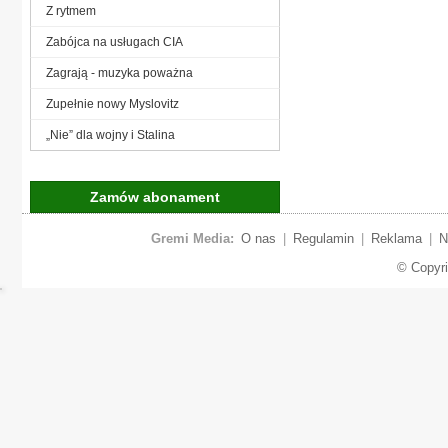
Z rytmem
Zabójca na usługach CIA
Zagrają - muzyka poważna
Zupełnie nowy Myslovitz
„Nie” dla wojny i Stalina
Zamów abonament
Gremi Media:
O nas
|
Regulamin
|
Reklama
|
N
© Copyr