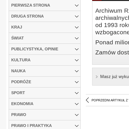
PIERWSZA STRONA
Archiwum Rz
DRUGA STRONA
archiwalnyc
od 1993 roku
KRAJ
wzbogacone
ŚWIAT
Ponad milio
PUBLICYSTYKA, OPINIE
Zamów dostę
KULTURA
NAUKA
Masz już wyku
PODRÓŻE
SPORT
POPRZEDNI ARTYKUŁ Z
EKONOMIA
PRAWO
PRAWO I PRAKTYKA