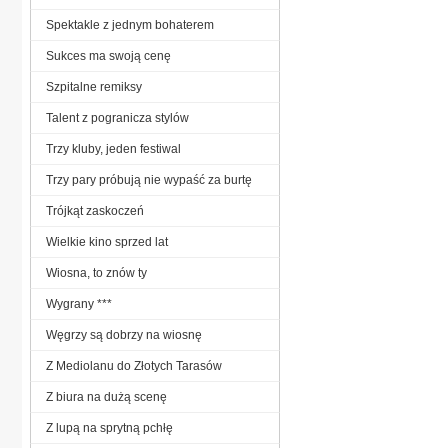
Spektakle z jednym bohaterem
Sukces ma swoją cenę
Szpitalne remiksy
Talent z pogranicza stylów
Trzy kluby, jeden festiwal
Trzy pary próbują nie wypaść za burtę
Trójkąt zaskoczeń
Wielkie kino sprzed lat
Wiosna, to znów ty
Wygrany ***
Węgrzy są dobrzy na wiosnę
Z Mediolanu do Złotych Tarasów
Z biura na dużą scenę
Z lupą na sprytną pchłę