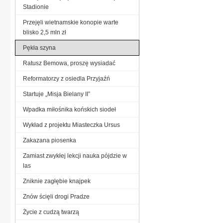
Stadionie
Przejęli wietnamskie konopie warte
blisko 2,5 mln zł
Pękła szyna
Ratusz Bemowa, proszę wysiadać
Reformatorzy z osiedla Przyjaźń
Startuje „Misja Bielany II”
Wpadka miłośnika końskich siodeł
Wykład z projektu Miasteczka Ursus
Zakazana piosenka
Zamiast zwykłej lekcji nauka pójdzie w
las
Zniknie zagłębie knajpek
Znów ścięli drogi Pradze
Życie z cudzą twarzą