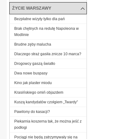
ŻYCIE WARSZAWY
Bezpłatne wizyty tylko dla pań
Brak chętnych na redutę Napoleona w
Modlinie
Brudne zęby malucha
Dlaczego straż gasiła znicze 10 marca?
Drogowcy gaszą światło
Dwa nowe buspasy
Kino jak plaster miodu
Krasińskiego omiń objazdem
Kuszą kandydatów czołgiem „Twardy”
Pawilony do kasacji?
Piekarnia koszerna tak, że można jeść z
podłogi
Pociągi nie będą zatrzymywały się na