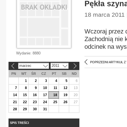
Pękła szyn
18 marca 2011 
Wczoraj przez
Zachodnią nie 
odcinek na wys
Wydanie:
8880
POPRZEDNI ARTYKUŁ Z
marzec
2011
«
»
PN
WT
ŚR
CZ
PT
SB
ND
1
2
3
4
5
6
7
8
9
10
11
12
13
14
15
16
17
18
19
20
21
22
23
24
25
26
27
28
29
30
31
SPIS TREŚCI