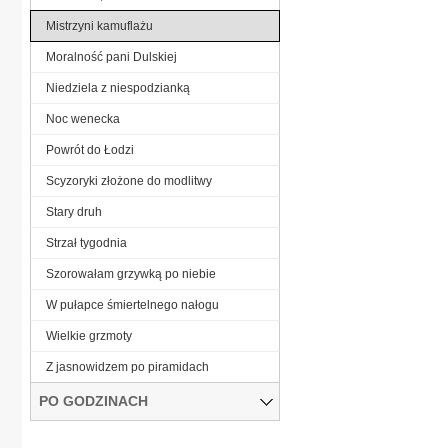
Mistrzyni kamuflażu
Moralność pani Dulskiej
Niedziela z niespodzianką
Noc wenecka
Powrót do Łodzi
Scyzoryki złożone do modlitwy
Stary druh
Strzał tygodnia
Szorowałam grzywką po niebie
W pułapce śmiertelnego nałogu
Wielkie grzmoty
Z jasnowidzem po piramidach
PO GODZINACH