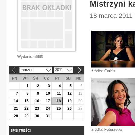
Mistrzyni 
18 marca 2011 
Wydanie:
8880
marzec
2011
«
»
źródło: Corbis
PN
WT
ŚR
CZ
PT
SB
ND
1
2
3
4
5
6
7
8
9
10
11
12
13
14
15
16
17
18
19
20
21
22
23
24
25
26
27
28
29
30
31
źródło: Fotorzepa
SPIS TREŚCI