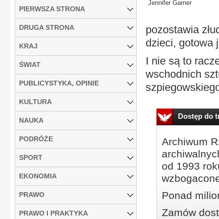
Jennifer Garner
PIERWSZA STRONA
DRUGA STRONA
pozostawia złu
dzieci, gotowa 
KRAJ
I nie są to rac
ŚWIAT
wschodnich sztu
PUBLICYSTYKA, OPINIE
szpiegowskiego 
KULTURA
Dostęp do tr
NAUKA
PODRÓŻE
Archiwum Rz
archiwalnyc
SPORT
od 1993 roku
EKONOMIA
wzbogacone
Ponad milio
PRAWO
Zamów dostę
PRAWO I PRAKTYKA