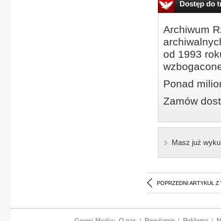
Dostęp do tr
Archiwum Rz
archiwalnyc
od 1993 roku
wzbogacone
Ponad milio
Zamów dostę
Masz już wyku
POPRZEDNI ARTYKUŁ Z
Gremi Media:
O nas
|
Regulamin
|
Reklama
|
N