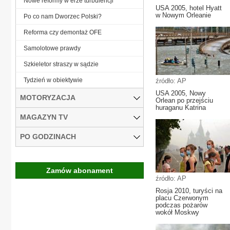
Nowe reformy w erze turbulencji
USA 2005, hotel Hyatt
w Nowym Orleanie
Po co nam Dworzec Polski?
Reforma czy demontaż OFE
Samolotowe prawdy
Szkieletor straszy w sądzie
Tydzień w obiektywie
źródło: AP
USA 2005, Nowy
MOTORYZACJA
Orlean po przejściu
huraganu Katrina
MAGAZYN TV
PO GODZINACH
Zamów abonament
źródło: AP
Rosja 2010, turyści na
placu Czerwonym
podczas pożarów
wokół Moskwy