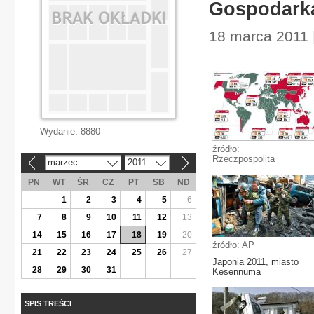
Gospodarka
18 marca 2011 |
Wydanie:
8880
źródło:
Rzeczpospolita
marzec
2011
«
»
PN
WT
ŚR
CZ
PT
SB
ND
1
2
3
4
5
6
7
8
9
10
11
12
13
14
15
16
17
18
19
20
źródło: AP
21
22
23
24
25
26
27
Japonia 2011, miasto
28
29
30
31
Kesennuma
SPIS TREŚCI