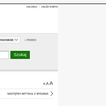
ZALOGUJ
ZAŁÓŻ KONTO
ANSOWANE
+ POMOC
A
A
A
NASTĘPNY ARTYKUŁ Z WYDANIA