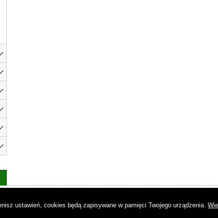
as
|
Regulamin
|
Reklama
|
Napisz do nas
|
Kontakt
|
Pliki cookies
|
Dek
mienisz ustawień, cookies będą zapisywane w pamięci Twojego urządzenia.
Wię
© Copyright by Gremi Media SA