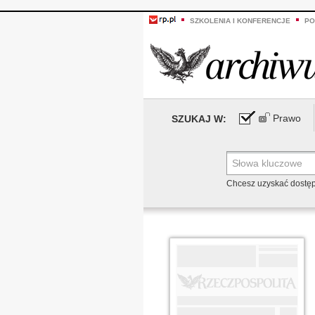
SZKOLENIA I KONFERENCJE
PO
Prawo
SZUKAJ W:
Chcesz uzyskać dostę