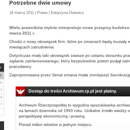
Potrzebne dwie umowy
18 marca 2011 | Prawo | Katarzyna Dulewicz
Wielu prawników mylnie interpretuje nowe przepisy kodeksu 
marca 2011 r.
Chodzi o nowy obowiązek firm, które po zmianach będą musiały
miesiącach zatrudnienia.
Dotychczas miały taki obowiązek zawsze po ustaniu stosunku prac
żądanie zainteresowanego, który bezpośrednio potem podjął zat
pracodawcy.
Zaproponowana przez Senat zmiana miała zmniejszyć biurokrację
D
6
13
Dostęp do treści Archiwum.rp.pl jest płatny.
20
27
Archiwum Rzeczpospolitej to wygodna wyszukiwarka archiw
na łamach dziennika od 1993 roku. Unikalne źródło wiedzy o
perspektywę ekonomiczną i prawną.
Ponad milion tekstów w jednym miejscu.