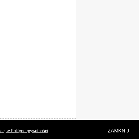
laracja dostępności
ZAMKNIJ
cej w Polityce prywatności
.