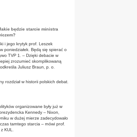
Jakie będzie starcie ministra
wiczem?
i i jego krytyk prof. Leszek
w poniedziałek. Będą się spierać o
wo TVP 1. – Dzięki debacie w
 lepiej zrozumieć skomplikowaną
dkreśla Juliusz Braun, p. o.
 rozdział w historii polskich debat.
olityków organizowane były już w
a prezydencka Kennedy – Nixon,
wyniku w dużej mierze zadecydowało
zas tamtego starcia – mówi prof.
 z KUL.