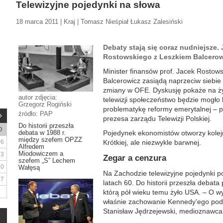
Telewizyjne pojedynki na słowa
18 marca 2011 | Kraj | Tomasz Nieśpiał Łukasz Zalesiński
Debaty stają się coraz nudniejsze. 
Rostowskiego z Leszkiem Balcero
Minister finansów prof. Jacek Rostowsk
Balcerowicz zasiądą naprzeciw siebie 
zmiany w OFE. Dyskusję pokaże na ży
autor zdjęcia:
telewizji społeczeństwo będzie mogło
Grzegorz Rogiński
problematykę reformy emerytalnej – po
źródło: PAP
prezesa zarządu Telewizji Polskiej.
Do historii przeszła
D
debata w 1988 r.
Pojedynek ekonomistów otworzy kolejny
między szefem OPZZ
6
Krótkiej, ale niezwykle barwnej.
Alfredem
Miodowiczem a
13
Zegar a cenzura
szefem „S” Lechem
20
Wałęsą
Na Zachodzie telewizyjne pojedynki p
27
latach 60. Do historii przeszła debat
którą pół wieku temu żyło USA. – O 
właśnie zachowanie Kennedy'ego podc
Stanisław Jędrzejewski, medioznawca