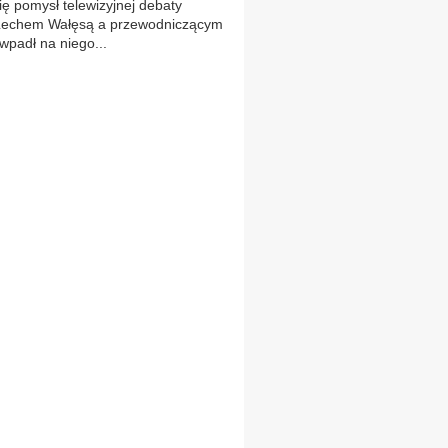
ię pomysł telewizyjnej debaty
Lechem Wałęsą a przewodniczącym
padł na niego...