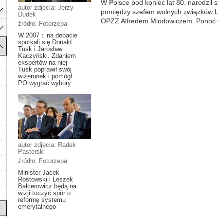
W Polsce pod koniec lat 80. narodził s
autor zdjęcia: Jerzy
pomiędzy szefem wolnych związków 
Dudek
OPZZ Alfredem Miodowiczem. Ponoć w
źródło: Fotorzepa
W 2007 r. na debacie
spotkali się Donald
Tusk i Jarosław
Kaczyński. Zdaniem
ekspertów na niej
Tusk poprawił swój
wizerunek i pomógł
PO wygrać wybory
autor zdjęcia: Radek
Pasterski
źródło: Fotorzepa
Minister Jacek
Rostowski i Leszek
Balcerowicz będą na
wizji toczyć spór o
reformę systemu
emerytalnego