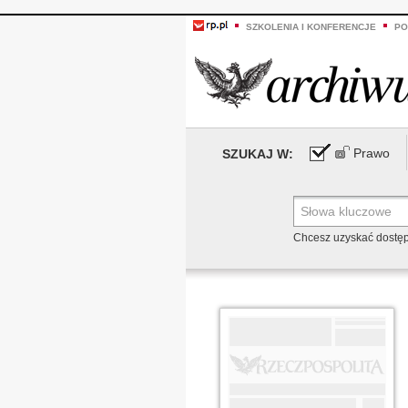
SZKOLENIA I KONFERENCJE
PO
Prawo
SZUKAJ W:
Chcesz uzyskać dostę