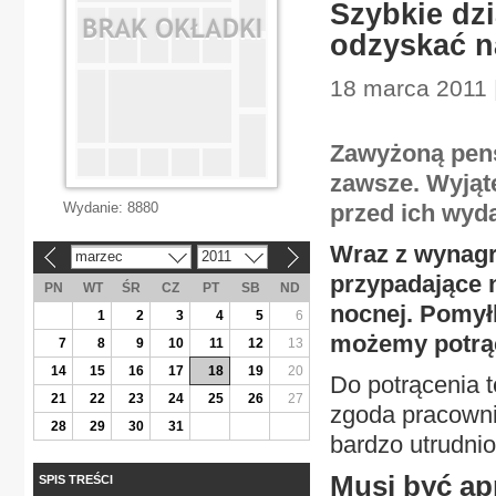
Szybkie dzi
odzyskać n
18 marca 2011 |
Zawyżoną pens
zawsze. Wyjąt
Wydanie:
8880
przed ich wyd
Wraz z wynagr
marzec
2011
«
»
przypadające n
PN
WT
ŚR
CZ
PT
SB
ND
nocnej. Pomył
1
2
3
4
5
6
możemy potrąci
7
8
9
10
11
12
13
14
15
16
17
18
19
20
Do potrącenia 
21
22
23
24
25
26
27
zgoda pracowni
28
29
30
31
bardzo utrudni
Musi być ap
SPIS TREŚCI