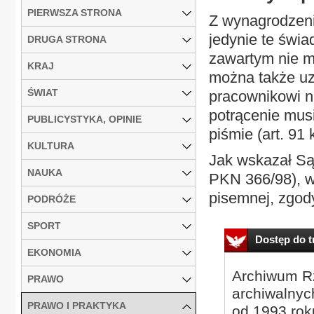
PIERWSZA STRONA
Z wynagrodzeni
jedynie te świa
DRUGA STRONA
zawartym nie m
KRAJ
można także uzn
ŚWIAT
pracownikowi n
potrącenie mus
PUBLICYSTYKA, OPINIE
piśmie (art. 91 k
KULTURA
Jak wskazał Są
NAUKA
PKN 366/98), w
pisemnej, zgod
PODRÓŻE
SPORT
Dostęp do tr
EKONOMIA
Archiwum Rz
PRAWO
archiwalnyc
PRAWO I PRAKTYKA
od 1993 roku