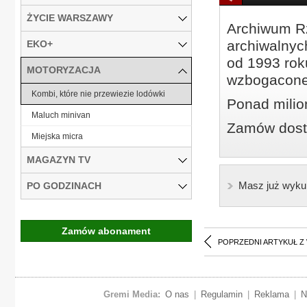
ŻYCIE WARSZAWY
Archiwum Rz
archiwalnyc
EKO+
od 1993 roku
MOTORYZACJA
wzbogacone
Kombi, które nie przewiezie lodówki
Ponad milio
Maluch minivan
Zamów dostę
Miejska micra
MAGAZYN TV
Masz już wyku
PO GODZINACH
Zamów abonament
POPRZEDNI ARTYKUŁ Z
Gremi Media:
O nas
|
Regulamin
|
Reklama
|
N