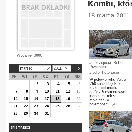
Kombi, któr
18 marca 2011 |
Wydanie:
8880
autor zdjęcia: Robert
Przybylski
marzec
2011
«
»
źródło: Fotorzepa
PN
WT
ŚR
CZ
PT
SB
ND
W połowie roku Volvo
V60 diesel będzie
1
2
3
4
5
6
miało pod maską
7
8
9
10
11
12
13
oprócz 5-cylindrowych
jednostek także
14
15
16
17
18
19
20
mniejsze, o
pojemności 1,4 l
21
22
23
24
25
26
27
28
29
30
31
SPIS TREŚCI