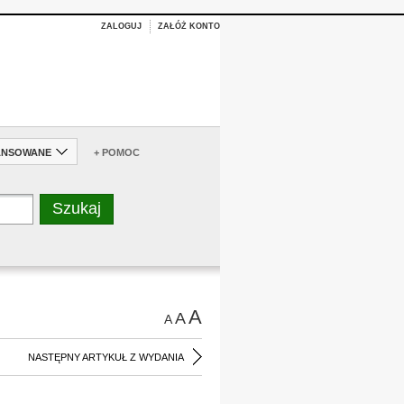
ZALOGUJ
ZAŁÓŻ KONTO
ANSOWANE
+ POMOC
A
A
A
NASTĘPNY ARTYKUŁ Z WYDANIA