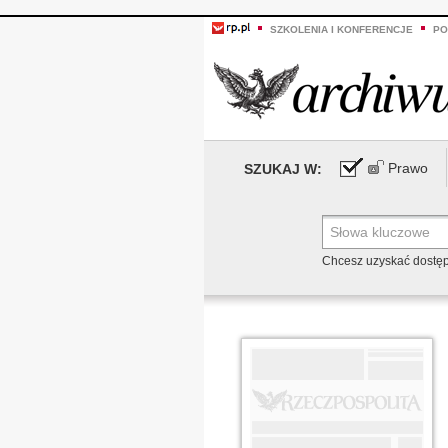
SZKOLENIA I KONFERENCJE
PO
Prawo
SZUKAJ W:
Chcesz uzyskać dostę