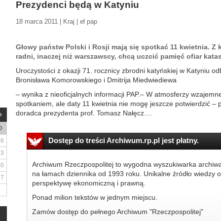
Prezydenci będą w Katyniu
18 marca 2011 | Kraj | eł pap
Głowy państw Polski i Rosji mają się spotkać 11 kwietnia. Z 
radni, inaczej niż warszawscy, chcą uczcić pamięć ofiar kata
Uroczystości z okazji 71. rocznicy zbrodni katyńskiej w Katyniu o
Bronisława Komorowskiego i Dmitrija Miedwiediewa
– wynika z nieoficjalnych informacji PAP.– W atmosferzy wzajemn
spotkaniem, ale daty 11 kwietnia nie mogę jeszcze potwierdzić –
doradca prezydenta prof. Tomasz Nałęcz....
D
Dostęp do treści Archiwum.rp.pl jest płatny.
6
13
Archiwum Rzeczpospolitej to wygodna wyszukiwarka archiw
20
na łamach dziennika od 1993 roku. Unikalne źródło wiedzy o
27
perspektywę ekonomiczną i prawną.
Ponad milion tekstów w jednym miejscu.
Zamów dostęp do pełnego Archiwum "Rzeczpospolitej"