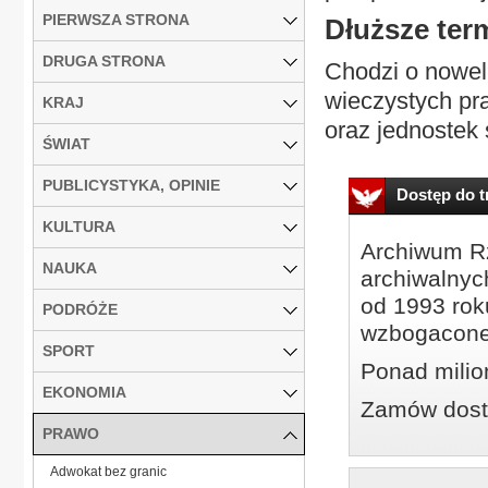
PIERWSZA STRONA
Dłuższe ter
DRUGA STRONA
Chodzi o nowel
wieczystych pr
KRAJ
oraz jednostek
ŚWIAT
PUBLICYSTYKA, OPINIE
Dostęp do tr
KULTURA
Archiwum Rz
NAUKA
archiwalnyc
od 1993 roku
PODRÓŻE
wzbogacone
SPORT
Ponad milio
EKONOMIA
Zamów dostę
PRAWO
Adwokat bez granic