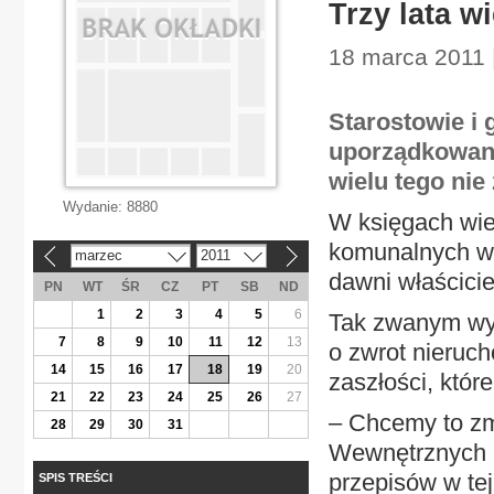
Trzy lata 
18 marca 2011 
Starostowie i
uporządkowani
wielu tego nie 
Wydanie:
8880
W księgach wie
komunalnych wc
marzec
2011
«
»
dawni właścicie
PN
WT
ŚR
CZ
PT
SB
ND
1
2
3
4
5
6
Tak zwanym wy
7
8
9
10
11
12
13
o zwrot nieruc
14
15
16
17
18
19
20
zaszłości, któr
21
22
23
24
25
26
27
– Chcemy to zm
28
29
30
31
Wewnętrznych i 
przepisów w tej
SPIS TREŚCI