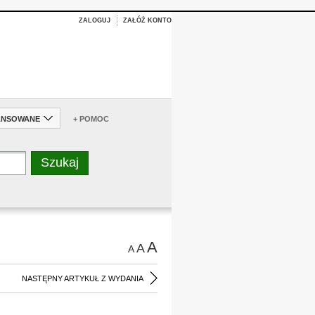
ZALOGUJ
ZAŁÓŻ KONTO
ANSOWANE
+ POMOC
A
A
A
NASTĘPNY ARTYKUŁ Z WYDANIA