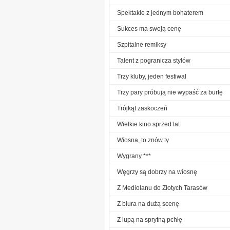
Spektakle z jednym bohaterem
Sukces ma swoją cenę
Szpitalne remiksy
Talent z pogranicza stylów
Trzy kluby, jeden festiwal
Trzy pary próbują nie wypaść za burtę
Trójkąt zaskoczeń
Wielkie kino sprzed lat
Wiosna, to znów ty
Wygrany ***
Węgrzy są dobrzy na wiosnę
Z Mediolanu do Złotych Tarasów
Z biura na dużą scenę
Z lupą na sprytną pchłę