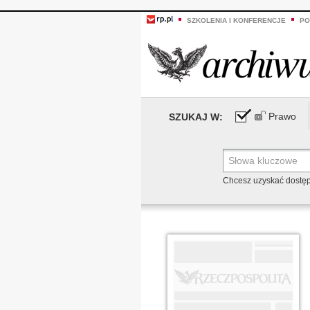
SZKOLENIA I KONFERENCJE
PO
Prawo
SZUKAJ W:
Chcesz uzyskać dostę