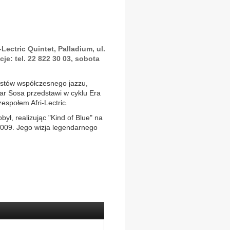
Lectric Quintet, Palladium, ul.
acje: tel. 22 822 30 03, sobota
nistów współczesnego jazzu,
ar Sosa przedstawi w cyklu Era
społem Afri-Lectric.
ył, realizując "Kind of Blue" na
2009. Jego wizja legendarnego