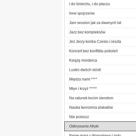
I do śmiechu, i do płaczu
Inne spojrzenie
Jam session jak za dawnych lat
Jazz bez kompleksów
Jeż Jerzy kontra Czesio i reszta
Koncert bez konfliktu pokoleń
Książę morderca
Lustro dwóch sióstr
Między nami ****
Młyn i krzyż *****
Na ratunek kocim sierotom
Nauka tworzenia plakatów
Nie przeocz
Odkrywanie Afryki
Panie grają u Bogusława Lindy