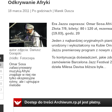
Odkrywanie Afryki
18 marca 2011 | Po godzinach | Marek Dusza
Era Jazzu zaprasza: Omar Sosa Afri-
Złota 7/9, bilety: 80 i 120 zł, rezerw
(19.03), godz. 20
Jeden z najbardziej oryginalnych pia
urodzony i wykształcony na Kubie Om
autor zdjęcia: Dariusz
Jazzu premierowy program z nowym ze
Gorajski
To kontynuacja doświadczeń, jakie zdob
źródło: Fotorzepa
zamówienie Barcelona Jazz Festival 
Omar Sosa
D
dzieła Milesa Davisa bliższa była...
zafascynowany
muzyką Afryki
6
znajduje w niej nie
13
tylko ekspresyjne
rytmy, ale i ujmujące
20
melodie
27
Dostęp do treści Archiwum.rp.pl jest płatny.