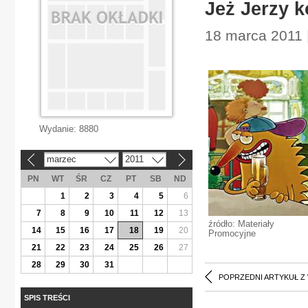
Jeż Jerzy k
18 marca 2011 
Wydanie:
8880
marzec
2011
«
»
PN
WT
ŚR
CZ
PT
SB
ND
1
2
3
4
5
6
7
8
9
10
11
12
13
źródło: Materiały
14
15
16
17
18
19
20
Promocyjne
21
22
23
24
25
26
27
28
29
30
31
POPRZEDNI ARTYKUŁ Z
SPIS TREŚCI