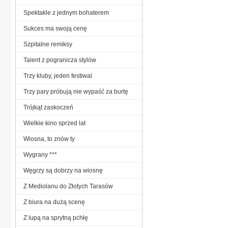
Spektakle z jednym bohaterem
Sukces ma swoją cenę
Szpitalne remiksy
Talent z pogranicza stylów
Trzy kluby, jeden festiwal
Trzy pary próbują nie wypaść za burtę
Trójkąt zaskoczeń
Wielkie kino sprzed lat
Wiosna, to znów ty
Wygrany ***
Węgrzy są dobrzy na wiosnę
Z Mediolanu do Złotych Tarasów
Z biura na dużą scenę
Z lupą na sprytną pchłę