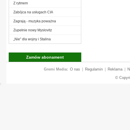
Z rytmem
Zabójca na usługach CIA
Zagrają - muzyka poważna
Zupełnie nowy Myslovitz
„Nie” dla wojny i Stalina
Zamów abonament
Gremi Media:
O nas
|
Regulamin
|
Reklama
|
N
© Copyr