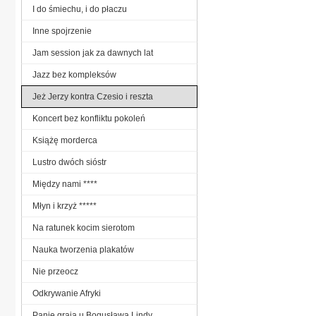
I do śmiechu, i do płaczu
Inne spojrzenie
Jam session jak za dawnych lat
Jazz bez kompleksów
Jeż Jerzy kontra Czesio i reszta
Koncert bez konfliktu pokoleń
Książę morderca
Lustro dwóch sióstr
Między nami ****
Młyn i krzyż *****
Na ratunek kocim sierotom
Nauka tworzenia plakatów
Nie przeocz
Odkrywanie Afryki
Panie grają u Bogusława Lindy