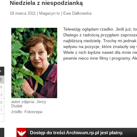
Niedziela z niespodzianką
18 marca 2011 | Magazyn tv | Ewa Dałkowska
Telewizję oglądam rzadko. Jeśli już, 
Dlatego z radością przyjęłam zaproszen
najbliższą niedzielę. Trochę mi jedna
wpływu na pozycje, które znalazły się
Wiele z nich będzie nawet dla mnie n
pewnie nieco inne filmy i programy. Ale
D
6
13
autor zdjęcia: Jerzy
20
Dudek
27
źródło: Fotorzepa
Dostęp do treści Archiwum.rp.pl jest płatny.