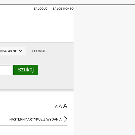
ZALOGUJ
ZAŁÓŻ KONTO
ANSOWANE
+ POMOC
A
A
A
NASTĘPNY ARTYKUŁ Z WYDANIA