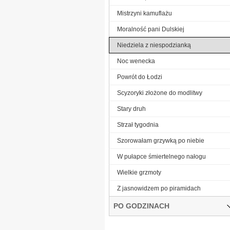
Mistrzyni kamuflażu
Moralność pani Dulskiej
Niedziela z niespodzianką
Noc wenecka
Powrót do Łodzi
Scyzoryki złożone do modlitwy
Stary druh
Strzał tygodnia
Szorowałam grzywką po niebie
W pułapce śmiertelnego nałogu
Wielkie grzmoty
Z jasnowidzem po piramidach
PO GODZINACH