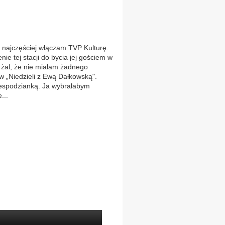
to najczęściej włączam TVP Kulturę.
ie tej stacji do bycia jej gościem w
k żal, że nie miałam żadnego
 w „Niedzieli z Ewą Dałkowską".
iespodzianką. Ja wybrałabym
...