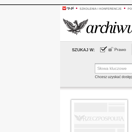
SZKOLENIA I KONFERENCJE
PO
Prawo
SZUKAJ W:
Chcesz uzyskać dostę