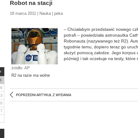
Robot na stacji
18 marca 2011 | Nauka | peka
– Chciałabym przedstawić nowego czł
potrafi – powiedziała astronautka Ca
Robonauta (nazywanego też R2). Autom
tygodnie temu, dopiero teraz go uru
służyć pomocą załodze. Jego korpus u
później) i tak oczekuje na testy, któr
źródło: AP
R2 na razie ma wolne
D
6
POPRZEDNI ARTYKUŁ Z WYDANIA
13
20
27