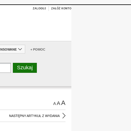
ZALOGUJ
ZAŁÓŻ KONTO
ANSOWANE
+ POMOC
A
A
A
NASTĘPNY ARTYKUŁ Z WYDANIA