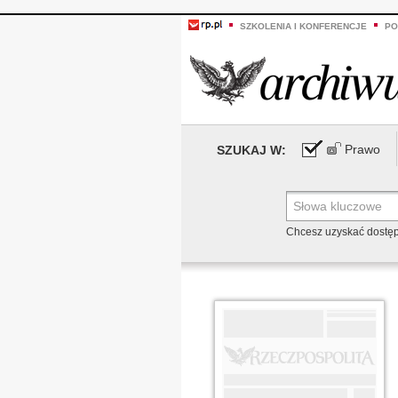
SZKOLENIA I KONFERENCJE
PO
Prawo
SZUKAJ W:
Chcesz uzyskać dostę