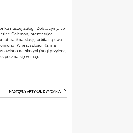
onka naszej załogi. Zobaczymy, co
therine Coleman, prezentując
at trafił na stację orbitalną dwa
chomiono. W przyszłości R2 ma
stawiono na skrzyni (nogi przylecą
e rozpoczną się w maju.
NASTĘPNY ARTYKUŁ Z WYDANIA