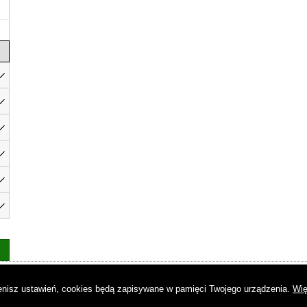
as
|
Regulamin
|
Reklama
|
Napisz do nas
|
Kontakt
|
Pliki cookies
|
Dek
mienisz ustawień, cookies będą zapisywane w pamięci Twojego urządzenia.
Wię
© Copyright by Gremi Media SA