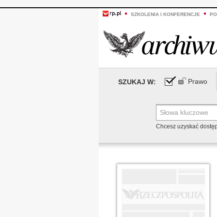
SZKOLENIA I KONFERENCJE
PO
Prawo
SZUKAJ W:
Chcesz uzyskać dostę