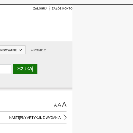
ZALOGUJ
ZAŁÓŻ KONTO
ANSOWANE
+ POMOC
A
A
A
NASTĘPNY ARTYKUŁ Z WYDANIA