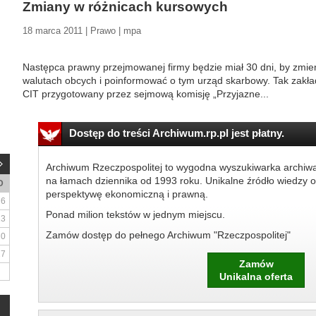
Zmiany w różnicach kursowych
18 marca 2011 | Prawo | mpa
Następca prawny przejmowanej firmy będzie miał 30 dni, by zmien
walutach obcych i poinformować o tym urząd skarbowy. Tak zakłada
CIT przygotowany przez sejmową komisję „Przyjazne...
Dostęp do treści Archiwum.rp.pl jest płatny.
Archiwum Rzeczpospolitej to wygodna wyszukiwarka archiw
na łamach dziennika od 1993 roku. Unikalne źródło wiedzy o
D
perspektywę ekonomiczną i prawną.
6
Ponad milion tekstów w jednym miejscu.
13
Zamów dostęp do pełnego Archiwum "Rzeczpospolitej"
20
27
Zamów
Unikalna oferta