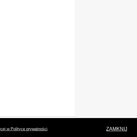
laracja dostępności
ZAMKNIJ
cej w Polityce prywatności
.