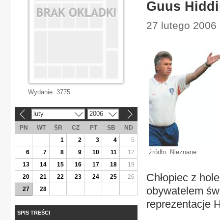
Guus Hiddi
27 lutego 2006 
Wydanie:
3775
luty
2006
«
»
PN
WT
ŚR
CZ
PT
SB
ND
1
2
3
4
5
źródło: Nieznane
6
7
8
9
10
11
12
13
14
15
16
17
18
19
Chłopiec z holen
20
21
22
23
24
25
26
obywatelem świ
27
28
reprezentacje Ho
SPIS TREŚCI