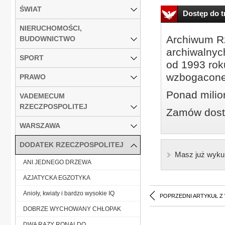
ŚWIAT
Dostęp do tr
NIERUCHOMOŚCI,
Archiwum Rz
BUDOWNICTWO
archiwalnyc
SPORT
od 1993 roku
wzbogacone
PRAWO
Ponad milio
VADEMECUM
RZECZPOSPOLITEJ
Zamów dostę
WARSZAWA
DODATEK RZECZPOSPOLITEJ
Masz już wyku
ANI JEDNEGO DRZEWA
AZJATYCKA EGZOTYKA
Anioły, kwiaty i bardzo wysokie IQ
POPRZEDNI ARTYKUŁ Z
DOBRZE WYCHOWANY CHŁOPAK
DWA RAZY RONALDO