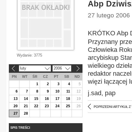
Abp Dziwis
27 lutego 2006 
KRÓTKO Abp D
Przyznany przez
Człowieka Roku
Wydanie:
3775
arcybiskup Sta
wielkiego dzieła
luty
2006
«
»
redaktor nacze
PN
WT
ŚR
CZ
PT
SB
ND
więzi łączącej 
1
2
3
4
5
6
7
8
9
10
11
12
j.sad, pap
13
14
15
16
17
18
19
20
21
22
23
24
25
26
POPRZEDNI ARTYKUŁ Z
27
28
SPIS TREŚCI