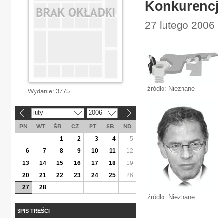
Konkurencj
27 lutego 2006
źródło: Nieznane
Wydanie:
3775
luty
2006
«
»
PN
WT
ŚR
CZ
PT
SB
ND
1
2
3
4
5
6
7
8
9
10
11
12
13
14
15
16
17
18
19
20
21
22
23
24
25
26
27
28
źródło: Nieznane
SPIS TREŚCI