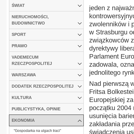
ŚWIAT
jeden z najważn
kontrowersyjny
NIERUCHOMOŚCI,
zwolenników i p
BUDOWNICTWO
w Strasburgu od
SPORT
związkowców z c
PRAWO
dyrektywy libe
Parlament Euro
VADEMECUM
zadowala, ozna
RZECZPOSPOLITEJ
jednolitego ryn
WARSZAWA
Nad pierwszą w
DODATEK RZECZPOSPOLITEJ
Fritsa Bolkeste
KULTURA
Europejskiej z
początku 2004 
PUBLICYSTYKA, OPINIE
usunięcia bari
EKONOMIA
zakładania prz
świadczenia usł
"Gospodarka na ulgach traci"