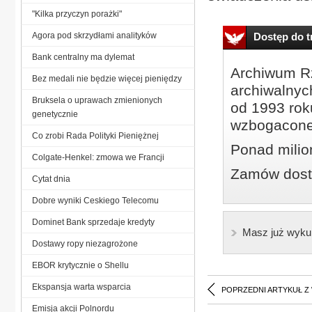
"Kilka przyczyn porażki"
Agora pod skrzydłami analityków
Dostęp do tr
Bank centralny ma dylemat
Archiwum Rz
Bez medali nie będzie więcej pieniędzy
archiwalnyc
Bruksela o uprawach zmienionych
od 1993 roku
genetycznie
wzbogacone
Co zrobi Rada Polityki Pieniężnej
Ponad milio
Colgate-Henkel: zmowa we Francji
Zamów dostę
Cytat dnia
Dobre wyniki Ceskiego Telecomu
Dominet Bank sprzedaje kredyty
Masz już wyku
Dostawy ropy niezagrożone
EBOR krytycznie o Shellu
Ekspansja warta wsparcia
POPRZEDNI ARTYKUŁ Z
Emisja akcji Polnordu