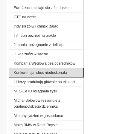
Eurofaktor rozstaje się z funduszem
GTC na czele
Indyjski żółw i chiński zając
Infineon później na giełdę
Japonia: pożegnanie z deflacją
Jukos znów w sądzie
Kompania Węglowa bez pośredników
Konkurencja, choć niedoskonała
Liderzy produkują głównie na eksport
MTS-CeTO osiągnęła zysk
Michał Sołowow rezygnuje z
ogólnopolskiego dziennika
Miniony tydzień w gospodarce
Mniej BMW w Rolls-Roysie