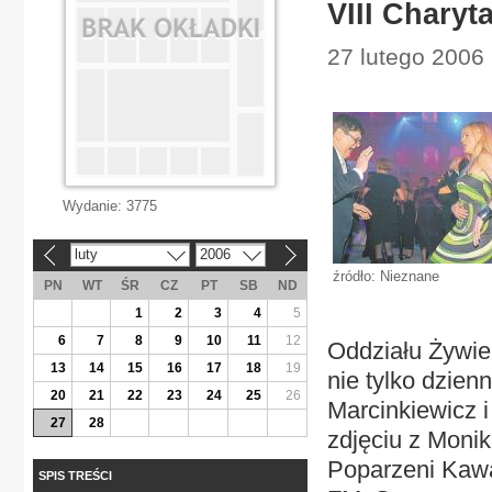
VIII Charyt
27 lutego 2006 
Wydanie:
3775
luty
2006
«
»
źródło: Nieznane
PN
WT
ŚR
CZ
PT
SB
ND
1
2
3
4
5
6
7
8
9
10
11
12
Oddziału Żywie
13
14
15
16
17
18
19
nie tylko dzienn
20
21
22
23
24
25
26
Marcinkiewicz i
27
28
zdjęciu z Monik
Poparzeni Kawą
SPIS TREŚCI