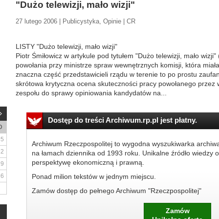
"Dużo telewizji, mało wizji"
27 lutego 2006 | Publicystyka, Opinie | CR
LISTY "Dużo telewizji, mało wizji"
Piotr Śmiłowicz w artykule pod tytułem "Dużo telewizji, mało wizji"
powołania przy ministrze spraw wewnętrznych komisji, która mia
znaczna część przedstawicieli rządu w terenie to po prostu zaufa
skrótowa krytyczna ocena skuteczności pracy powołanego przez
zespołu do sprawy opiniowania kandydatów na...
Dostęp do treści Archiwum.rp.pl jest płatny.
D
5
Archiwum Rzeczpospolitej to wygodna wyszukiwarka archiw
12
na łamach dziennika od 1993 roku. Unikalne źródło wiedzy o
perspektywę ekonomiczną i prawną.
19
26
Ponad milion tekstów w jednym miejscu.
Zamów dostęp do pełnego Archiwum "Rzeczpospolitej"
Zamów