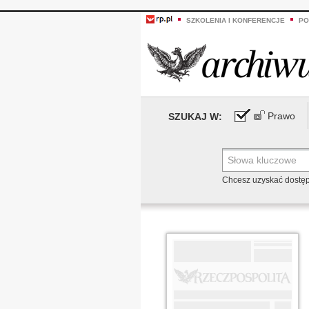
SZKOLENIA I KONFERENCJE
PO
Prawo
SZUKAJ W:
Chcesz uzyskać dostę