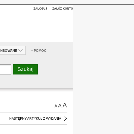
ZALOGUJ
ZAŁÓŻ KONTO
ANSOWANE
+ POMOC
A
A
A
NASTĘPNY ARTYKUŁ Z WYDANIA