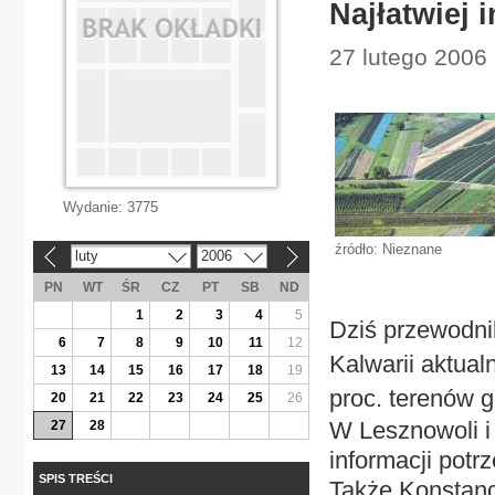
Najłatwiej
27 lutego 2006
Wydanie:
3775
źródło: Nieznane
luty
2006
«
»
PN
WT
ŚR
CZ
PT
SB
ND
1
2
3
4
5
Dziś przewodni
6
7
8
9
10
11
12
Kalwarii aktua
13
14
15
16
17
18
19
proc. terenów
20
21
22
23
24
25
26
W Lesznowoli i
27
28
informacji pot
SPIS TREŚCI
Także Konstanc