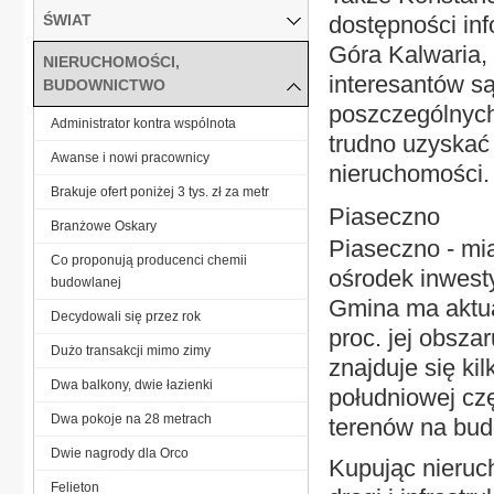
ŚWIAT
dostępności inf
Góra Kalwaria,
NIERUCHOMOŚCI,
interesantów s
BUDOWNICTWO
poszczególnych
Administrator kontra wspólnota
trudno uzyskać
Awanse i nowi pracownicy
nieruchomości.
Brakuje ofert poniżej 3 tys. zł za metr
Piaseczno
Branżowe Oskary
Piaseczno - mia
Co proponują producenci chemii
ośrodek inwest
budowlanej
Gmina ma aktua
Decydowali się przez rok
proc. jej obsza
Dużo transakcji mimo zimy
znajduje się ki
Dwa balkony, dwie łazienki
południowej czę
Dwa pokoje na 28 metrach
terenów na bud
Dwie nagrody dla Orco
Kupując nieruc
Felieton