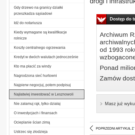
drogi i infrastr
Gdy drzewo na granicy działki
przeszkadza sąsiadowi
Dostęp do tr
Idź do notariusza
Kiedy wymagane są kwalifikacje
Archiwum Rz
rolnicze
archiwalnyc
Koszty centralnego ogrzewania
od 1993 roku
wzbogacone
Kredyt w dwóch walutach jednocześnie
Kto ma płacić za windy
Ponad milio
Nagrodzona sieć hurtowni
Zamów dostę
Najpierw negocjuj, potem podpisuj
Najłatwiej inwestować w Lesznowoli
Masz już wyku
Nie załamuj rąk, tylko działaj
O inwestycjach i finansach
Ocieplanie ścian zimą
POPRZEDNI ARTYKUŁ Z
Ustrzec się złodzieja