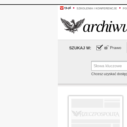
SZKOLENIA I KONFERENCJE
PO
Prawo
SZUKAJ W:
Chcesz uzyskać dostę