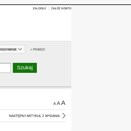
ZALOGUJ
ZAŁÓŻ KONTO
ANSOWANE
+ POMOC
A
A
A
NASTĘPNY ARTYKUŁ Z WYDANIA