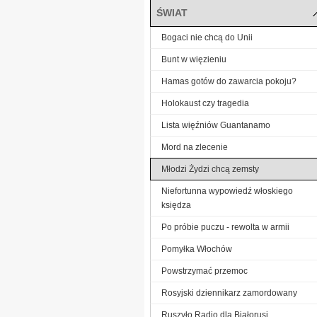
ŚWIAT
Bogaci nie chcą do Unii
Bunt w więzieniu
Hamas gotów do zawarcia pokoju?
Holokaust czy tragedia
Lista więźniów Guantanamo
Mord na zlecenie
Młodzi Żydzi chcą zemsty
Niefortunna wypowiedź włoskiego
księdza
Po próbie puczu - rewolta w armii
Pomyłka Włochów
Powstrzymać przemoc
Rosyjski dziennikarz zamordowany
Ruszyło Radio dla Białorusi