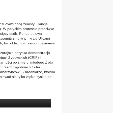
 Żydzi chcą zemsty Francja
u. W paryskim proteście przeciwko
 tysięcy osób. Ponad połowa
tysemityzmu w ich kraju Ulicami
osób, by oddać hołd zamordowanemu
Z
czorajsza paryska demonstracja
ucji Żydowskich (CRIF) i
darności po śmierci młodego Żyda
 trzech tygodniach tortur
rbarzyńców". Zbrodniarze, którym
rować nie tylko żądzą zysku, ale i