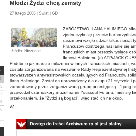
Młodzi Żydzi chcą zemsty
27 lutego 2006 | Świat | GD
ZABÓJSTWO ILANA HALIMIEGO Młodzi
zjednoczyła się przeciw barbarzyństw
rasizmowi wzięło udział kilkadziesiąt
Francuzów dostrzega nasilanie się an
źródło: Nieznane
francuskich miast przeszły tysiące 
Ilanowi Haliniemu (c) AFP/JACK GUE
Podobnie jak marsze milczenia w innych francuskich miastach, w
została zorganizowana na wezwanie Rady Reprezentatywnej Instyt
stowarzyszeń antyrasistowskich oczekujących od Francuzów soli
D
Ilana Halimiego. Został on uprowadzony dla okupu 21 stycznia i po
zamordowany przez zorganizowaną grupę przestępczą - "gang ba
5
przewodził czarnoskóry muzułmanin Youssouf Fofana, mieli się kie
12
przekonaniem, że "Żydzi są bogaci", więc stać ich na okup.
19
W...
26
Dostęp do treści Archiwum.rp.pl jest płatny.