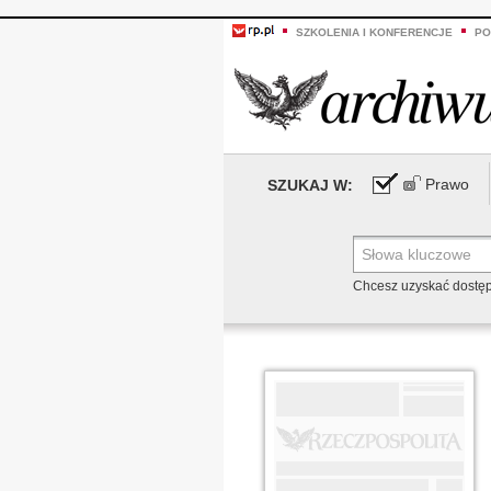
SZKOLENIA I KONFERENCJE
PO
Prawo
SZUKAJ W:
Chcesz uzyskać dostę