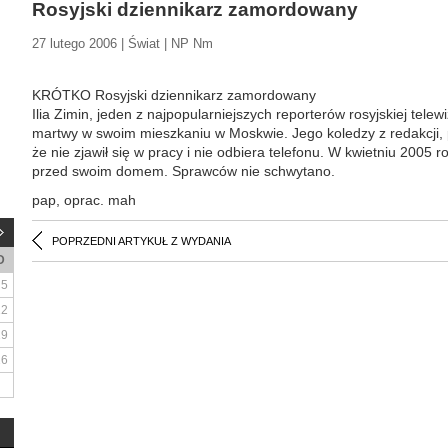
Rosyjski dziennikarz zamordowany
27 lutego 2006 | Świat | NP Nm
KRÓTKO Rosyjski dziennikarz zamordowany
Ilia Zimin, jeden z najpopularniejszych reporterów rosyjskiej telew
martwy w swoim mieszkaniu w Moskwie. Jego koledzy z redakcji, p
że nie zjawił się w pracy i nie odbiera telefonu. W kwietniu 2005 r
przed swoim domem. Sprawców nie schwytano.
pap, oprac. mah
POPRZEDNI ARTYKUŁ Z WYDANIA
D
5
12
19
26