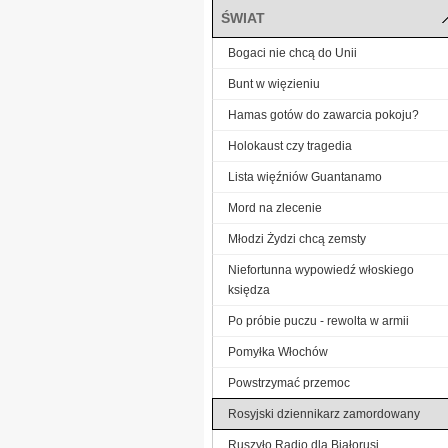
ŚWIAT
Bogaci nie chcą do Unii
Bunt w więzieniu
Hamas gotów do zawarcia pokoju?
Holokaust czy tragedia
Lista więźniów Guantanamo
Mord na zlecenie
Młodzi Żydzi chcą zemsty
Niefortunna wypowiedź włoskiego
księdza
Po próbie puczu - rewolta w armii
Pomyłka Włochów
Powstrzymać przemoc
Rosyjski dziennikarz zamordowany
Ruszyło Radio dla Białorusi