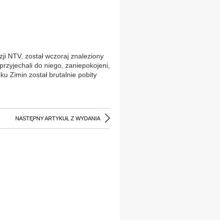
izji NTV, został wczoraj znaleziony
rzyjechali do niego, zaniepokojeni,
oku Zimin został brutalnie pobity
NASTĘPNY ARTYKUŁ Z WYDANIA