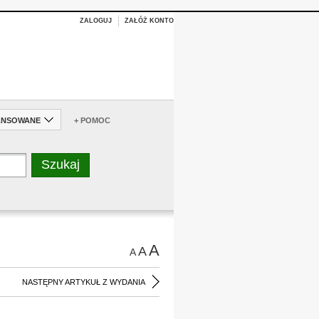
ZALOGUJ
ZAŁÓŻ KONTO
ANSOWANE
+ POMOC
A
A
A
NASTĘPNY ARTYKUŁ Z WYDANIA