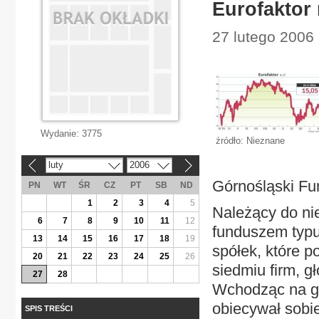
Eurofaktor 
27 lutego 2006
Wydanie:
3775
źródło: Nieznane
luty
2006
«
»
Górnośląski Fu
PN
WT
ŚR
CZ
PT
SB
ND
1
2
3
4
5
Należący do ni
6
7
8
9
10
11
12
funduszem typu 
13
14
15
16
17
18
19
spółek, które p
20
21
22
23
24
25
26
siedmiu firm, g
27
28
Wchodząc na gi
obiecywał sobie
SPIS TREŚCI