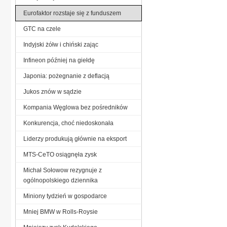
Eurofaktor rozstaje się z funduszem
GTC na czele
Indyjski żółw i chiński zając
Infineon później na giełdę
Japonia: pożegnanie z deflacją
Jukos znów w sądzie
Kompania Węglowa bez pośredników
Konkurencja, choć niedoskonała
Liderzy produkują głównie na eksport
MTS-CeTO osiągnęła zysk
Michał Sołowow rezygnuje z
ogólnopolskiego dziennika
Miniony tydzień w gospodarce
Mniej BMW w Rolls-Roysie