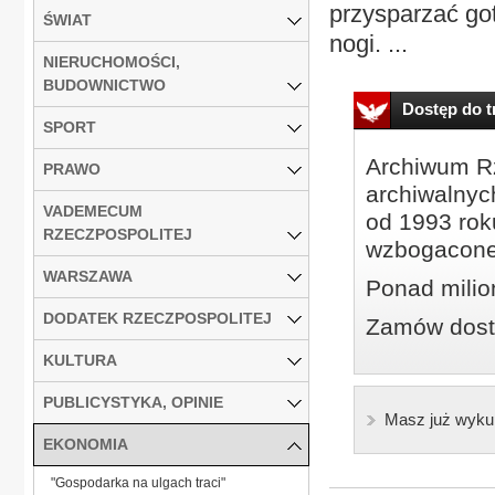
przysparzać got
ŚWIAT
nogi. ...
NIERUCHOMOŚCI,
BUDOWNICTWO
Dostęp do tr
SPORT
Archiwum Rz
PRAWO
archiwalnyc
VADEMECUM
od 1993 roku
RZECZPOSPOLITEJ
wzbogacone
WARSZAWA
Ponad milio
DODATEK RZECZPOSPOLITEJ
Zamów dostę
KULTURA
PUBLICYSTYKA, OPINIE
Masz już wyku
EKONOMIA
"Gospodarka na ulgach traci"