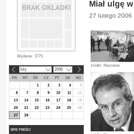
Miał ulgę w
27 lutego 2006 
Wydanie:
3775
źródło: Nieznane
luty
2006
«
»
PN
WT
ŚR
CZ
PT
SB
ND
1
2
3
4
5
6
7
8
9
10
11
12
13
14
15
16
17
18
19
20
21
22
23
24
25
26
27
28
SPIS TREŚCI