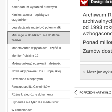
Dostęp do tr
Kalendarium wydarzeń prawnych
Archiwum Rz
Kim jest asesor - sędzią czy
urzędnikiem
archiwalnyc
od 1993 roku
Legislacja nie może być polem walki
wzbogacone
Miał ulgę w składkach, nie dostanie
zasiłku
Ponad milio
Moneta Aurea w pytaniach - część III
Zamów dostę
Monitor Polski nr 12
Można uniknąć egzekucji należności
Nowe akty prawne Unii Europejskiej
Masz już wyku
Obwiniona o nepotyzm
Rzeczpospolita Czytelników
POPRZEDNI ARTYKUŁ Z
Różne kraje, różne dokumenty
Stypendia nie tylko dla medalistów
W kancelariach