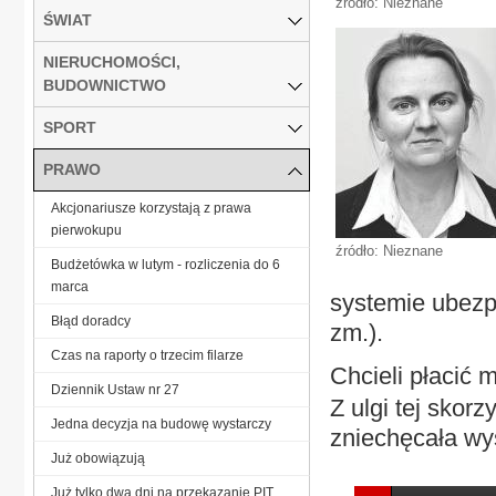
źródło: Nieznane
ŚWIAT
NIERUCHOMOŚCI,
BUDOWNICTWO
SPORT
PRAWO
Akcjonariusze korzystają z prawa
pierwokupu
źródło: Nieznane
Budżetówka w lutym - rozliczenia do 6
marca
systemie ubezp
Błąd doradcy
zm.).
Czas na raporty o trzecim filarze
Chcieli płacić m
Dziennik Ustaw nr 27
Z ulgi tej skorz
Jedna decyzja na budowę wystarczy
zniechęcała wy
Już obowiązują
Już tylko dwa dni na przekazanie PIT