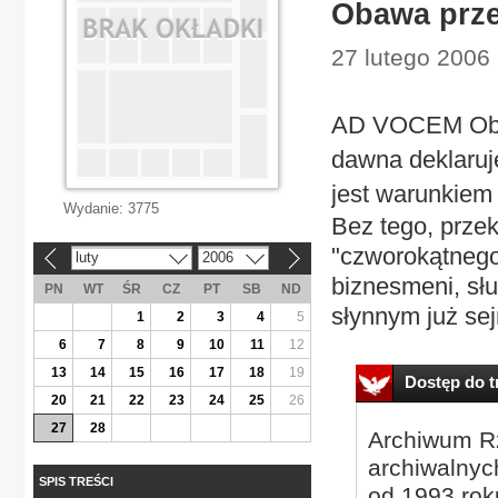
Obawa prze
27 lutego 2006 
AD VOCEM Obaw
dawna deklaruje
jest warunkiem
Wydanie:
3775
Bez tego, przek
"czworokątnego 
luty
2006
«
»
biznesmeni, sł
PN
WT
ŚR
CZ
PT
SB
ND
słynnym już se
1
2
3
4
5
6
7
8
9
10
11
12
13
14
15
16
17
18
19
Dostęp do tr
20
21
22
23
24
25
26
27
28
Archiwum Rz
archiwalnyc
SPIS TREŚCI
od 1993 roku