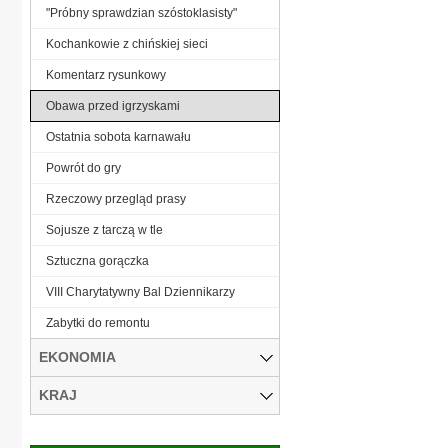
"Próbny sprawdzian szóstoklasisty"
Kochankowie z chińskiej sieci
Komentarz rysunkowy
Obawa przed igrzyskami
Ostatnia sobota karnawału
Powrót do gry
Rzeczowy przegląd prasy
Sojusze z tarczą w tle
Sztuczna gorączka
VIII Charytatywny Bal Dziennikarzy
Zabytki do remontu
EKONOMIA
KRAJ