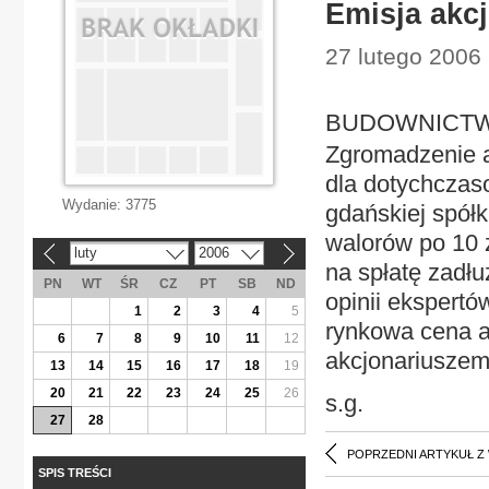
Emisja akc
27 lutego 2006 
BUDOWNICTWO 
Zgromadzenie ak
dla dotychczas
Wydanie:
3775
gdańskiej spółk
walorów po 10 z
luty
2006
«
»
na spłatę zadłu
PN
WT
ŚR
CZ
PT
SB
ND
opinii ekspertó
1
2
3
4
5
rynkowa cena a
6
7
8
9
10
11
12
akcjonariuszem
13
14
15
16
17
18
19
20
21
22
23
24
25
26
s.g.
27
28
POPRZEDNI ARTYKUŁ Z
SPIS TREŚCI