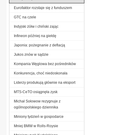
Eurofaktor rozstaje się z funduszem
GTC na czele
Indyjski żółw i chiński zając
Infineon później na giełdę
Japonia: pożegnanie z deflacją
Jukos znów w sądzie
Kompania Węglowa bez pośredników
Konkurencja, choć niedoskonała
Liderzy produkują głównie na eksport
MTS-CeTO osiągnęła zysk
Michał Sołowow rezygnuje z
ogólnopolskiego dziennika
Miniony tydzień w gospodarce
Mniej BMW w Rolls-Roysie