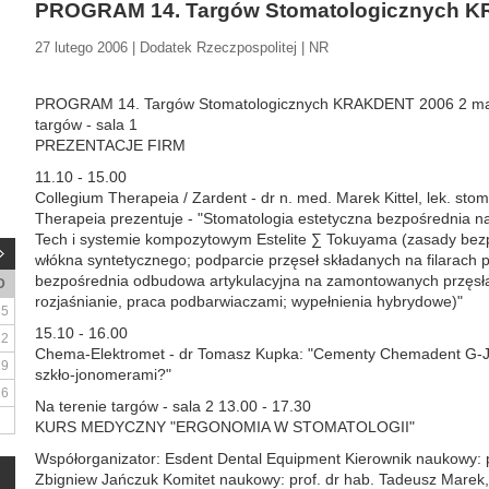
PROGRAM 14. Targów Stomatologicznych 
27 lutego 2006 | Dodatek Rzeczpospolitej | NR
PROGRAM 14. Targów Stomatologicznych KRAKDENT 2006 2 mar
targów - sala 1
PREZENTACJE FIRM
11.10 - 15.00
Collegium Therapeia / Zardent - dr n. med. Marek Kittel, lek. stom
Therapeia prezentuje - "Stomatologia estetyczna bezpośrednia n
Tech i systemie kompozytowym Estelite ∑ Tokuyama (zasady bez
włókna syntetycznego; podparcie przęseł składanych na filarach 
bezpośrednia odbudowa artykulacyjna na zamontowanych przęsłac
D
rozjaśnianie, praca podbarwiaczami; wypełnienia hybrydowe)"
5
15.10 - 16.00
12
Chema-Elektromet - dr Tomasz Kupka: "Cementy Chemadent G-J-P
19
szkło-jonomerami?"
26
Na terenie targów - sala 2 13.00 - 17.30
KURS MEDYCZNY "ERGONOMIA W STOMATOLOGII"
Współorganizator: Esdent Dental Equipment Kierownik naukowy: pr
Zbigniew Jańczuk Komitet naukowy: prof. dr hab. Tadeusz Marek,