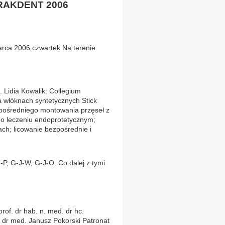
KRAKDENT 2006
ca 2006 czwartek Na terenie
. Lidia Kowalik: Collegium
a włóknach syntetycznych Stick
pośredniego montowania przęseł z
po leczeniu endoprotetycznym;
h; licowanie bezpośrednie i
, G-J-W, G-J-O. Co dalej z tymi
of. dr hab. n. med. dr hc.
 dr med. Janusz Pokorski Patronat