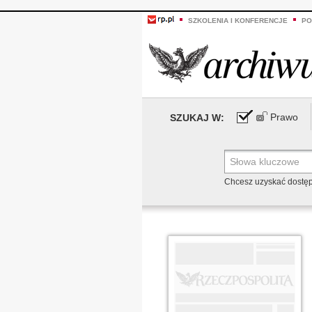
SZKOLENIA I KONFERENCJE
PO
Prawo
SZUKAJ W:
Chcesz uzyskać dostę