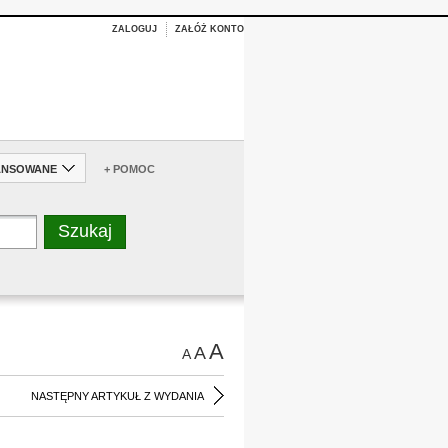
ZALOGUJ
ZAŁÓŻ KONTO
ANSOWANE
+ POMOC
A
A
A
NASTĘPNY ARTYKUŁ Z WYDANIA