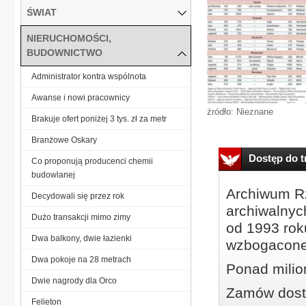
ŚWIAT
NIERUCHOMOŚCI,
BUDOWNICTWO
Administrator kontra wspólnota
Awanse i nowi pracownicy
źródło: Nieznane
Brakuje ofert poniżej 3 tys. zł za metr
Branżowe Oskary
Dostęp do tr
Co proponują producenci chemii
budowlanej
Archiwum Rz
Decydowali się przez rok
archiwalnyc
Dużo transakcji mimo zimy
od 1993 roku
Dwa balkony, dwie łazienki
wzbogacone
Dwa pokoje na 28 metrach
Ponad milio
Dwie nagrody dla Orco
Zamów dostę
Felieton