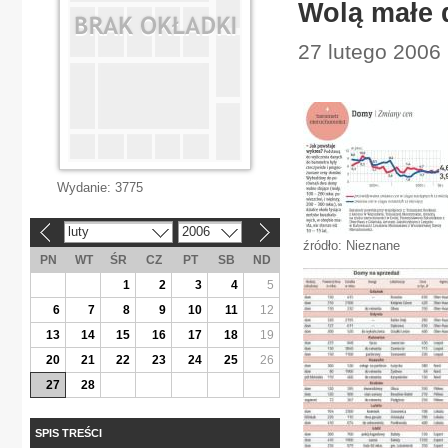
Wolą małe
27 lutego 2006
Wydanie:
3775
luty
2006
«
»
źródło: Nieznane
PN
WT
ŚR
CZ
PT
SB
ND
1
2
3
4
5
6
7
8
9
10
11
12
13
14
15
16
17
18
19
20
21
22
23
24
25
26
27
28
SPIS TREŚCI