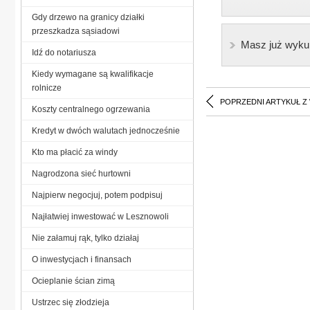
Gdy drzewo na granicy działki
przeszkadza sąsiadowi
Masz już wyku
Idź do notariusza
Kiedy wymagane są kwalifikacje
rolnicze
POPRZEDNI ARTYKUŁ Z
Koszty centralnego ogrzewania
Kredyt w dwóch walutach jednocześnie
Kto ma płacić za windy
Nagrodzona sieć hurtowni
Najpierw negocjuj, potem podpisuj
Najłatwiej inwestować w Lesznowoli
Nie załamuj rąk, tylko działaj
O inwestycjach i finansach
Ocieplanie ścian zimą
Ustrzec się złodzieja