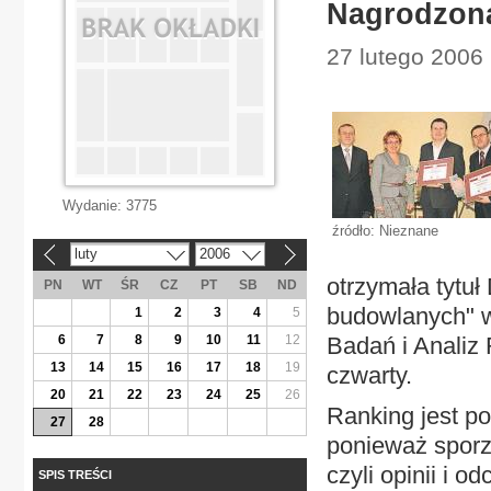
Nagrodzona
27 lutego 2006
Wydanie:
3775
źródło: Nieznane
luty
2006
«
»
otrzymała tytuł
PN
WT
ŚR
CZ
PT
SB
ND
budowlanych" 
1
2
3
4
5
6
7
8
9
10
11
12
Badań i Analiz
13
14
15
16
17
18
19
czwarty.
20
21
22
23
24
25
26
Ranking jest p
27
28
ponieważ sporz
czyli opinii i 
SPIS TREŚCI