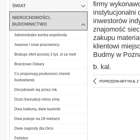
firmy wykonawcz
ŚWIAT
instytucjonalni
NIERUCHOMOŚCI,
inwestorów ind
BUDOWNICTWO
znajomość siec
Administrator kontra wspólnota
zakupu materia
klientowi miej
Awanse i nowi pracownicy
Budmy w Pozna
Brakuje ofert poniżej 3 tys. zł za metr
Branżowe Oskary
b. kal.
Co proponują producenci chemii
budowlanej
POPRZEDNI ARTYKUŁ Z
Decydowali się przez rok
Dużo transakcji mimo zimy
Dwa balkony, dwie łazienki
Dwa pokoje na 28 metrach
Dwie nagrody dla Orco
Felieton