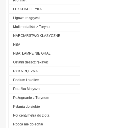
Król nart
LEKKOATLETYKA
Ligowe rozgrywki
Multimedaliści z Turynu
NARCIARSTWO KLASYCZNE
NBA
NBA: LAMPE NIE GRAŁ
Ostatni deszcz rękawic
PIŁKA RĘCZNA
Podium i okolice
Porażka Małysza
Pożegnanie z Turynem
Pytania do siebie
Pół centymetra do złota
Rocca nie dojechał