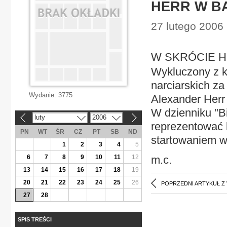
HERR W B
27 lutego 2006 
W SKRÓCIE 
Wykluczony z k
narciarskich za
Wydanie:
3775
Alexander Herr
W dzienniku "Bi
luty
2006
«
»
reprezentować 
PN
WT
ŚR
CZ
PT
SB
ND
startowaniem w
1
2
3
4
5
6
7
8
9
10
11
12
m.c.
13
14
15
16
17
18
19
20
21
22
23
24
25
26
POPRZEDNI ARTYKUŁ Z
27
28
SPIS TREŚCI