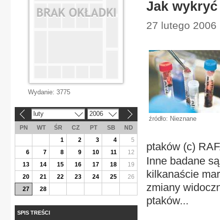
Jak wykryć
27 lutego 2006 |
Wydanie:
3775
luty
2006
«
»
źródło: Nieznane
PN
WT
ŚR
CZ
PT
SB
ND
1
2
3
4
5
ptaków (c) RA
6
7
8
9
10
11
12
Inne badane są
13
14
15
16
17
18
19
kilkanaście mar
20
21
22
23
24
25
26
zmiany widoczn
27
28
ptaków...
SPIS TREŚCI