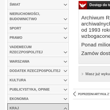
ŚWIAT
Dostęp do tr
NIERUCHOMOŚCI,
Archiwum Rz
BUDOWNICTWO
archiwalnyc
SPORT
od 1993 roku
wzbogacone
PRAWO
Ponad milio
VADEMECUM
RZECZPOSPOLITEJ
Zamów dostę
WARSZAWA
DODATEK RZECZPOSPOLITEJ
Masz już wyku
KULTURA
PUBLICYSTYKA, OPINIE
POPRZEDNI ARTYKUŁ Z
EKONOMIA
KRAJ