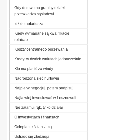
Gdy drzewo na granicy działki
przeszkadza sąsiadowi
Idź do notariusza
Kiedy wymagane są kwalifikacje
rolnicze
Koszty centralnego ogrzewania
Kredyt w dwóch walutach jednocześnie
Kto ma płacić za windy
Nagrodzona sieć hurtowni
Najpierw negocjuj, potem podpisuj
Najłatwiej inwestować w Lesznowoli
Nie załamuj rąk, tylko działaj
O inwestycjach i finansach
Ocieplanie ścian zimą
Ustrzec się złodzieja