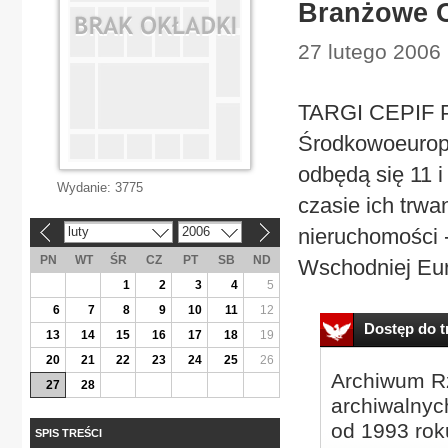
Branżowe 
27 lutego 2006
TARGI CEPIF P
Środkowoeurope
odbędą się 11 
Wydanie:
3775
czasie ich trw
luty
2006
nieruchomości -
«
»
PN
WT
ŚR
CZ
PT
SB
ND
Wschodniej Euro
1
2
3
4
5
6
7
8
9
10
11
12
Dostęp do tr
13
14
15
16
17
18
19
20
21
22
23
24
25
26
Archiwum Rz
27
28
archiwalnyc
od 1993 roku
SPIS TREŚCI