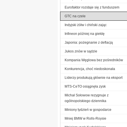
Eurofaktor rozstaje się z funduszem
GTC na czele
Indyjski żółw i chiński zając
Infineon później na giełdę
Japonia: pożegnanie z deflacją
Jukos znów w sądzie
Kompania Węglowa bez pośredników
Konkurencja, choć niedoskonała
Liderzy produkują głównie na eksport
MTS-CeTO osiągnęła zysk
Michał Sołowow rezygnuje z
ogólnopolskiego dziennika
Miniony tydzień w gospodarce
Mniej BMW w Rolls-Roysie