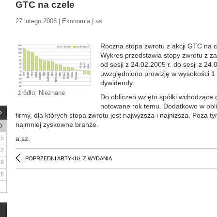
GTC na czele
27 lutego 2006 | Ekonomia | as
Roczna stopa zwrotu z akcji GTC na c
Wykres przedstawia stopy zwrotu z za
od sesji z 24.02.2005 r. do sesji z 24
uwzględniono prowizję w wysokości 1
dywidendy.
źródło: Nieznane
Do obliczeń wzięto spółki wchodzące
notowane rok temu. Dodatkowo w obli
firmy, dla których stopa zwrotu jest najwyższa i najniższa. Poza 
najmniej zyskowne branże.
D
5
a.sz.
12
POPRZEDNI ARTYKUŁ Z WYDANIA
19
26