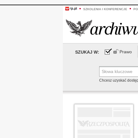
SZKOLENIA I KONFERENCJE
PO
Prawo
SZUKAJ W:
Chcesz uzyskać dostę