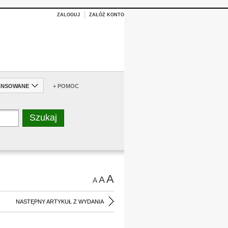
ZALOGUJ
ZAŁÓŻ KONTO
ANSOWANE
+ POMOC
A
A
A
NASTĘPNY ARTYKUŁ Z WYDANIA