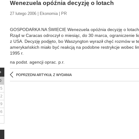
Wenezuela opóźnia decyzję o lotach
27 lutego 2006 | Ekonomia | PR
GOSPODARKA NA ŚWIECIE Wenezuela opóźnia decyzję o lotach
Rząd w Caracas odroczył o miesiąc, do 30 marca, ograniczenie licz
z USA. Decyzję podjęto, bo Waszyngton wyraził chęć rozmów w tej 
amerykańskich miało być reakcją na podobne restrykcje wobec li
1995 r.
na podst. agencji oprac. p.r.
POPRZEDNI ARTYKUŁ Z WYDANIA
D
5
12
19
26