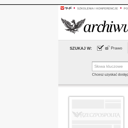
SZKOLENIA I KONFERENCJE
PO
Prawo
SZUKAJ W:
Chcesz uzyskać dostę