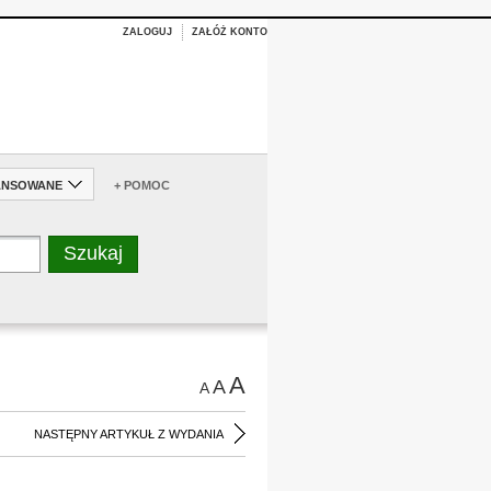
ZALOGUJ
ZAŁÓŻ KONTO
ANSOWANE
+ POMOC
A
A
A
NASTĘPNY ARTYKUŁ Z WYDANIA