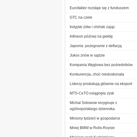
Eurofaktor rozstaje się z funduszem
GTC na czele
Indyjski żółw i chiński zając
Infineon później na giełdę
Japonia: pożegnanie z deflacją
Jukos znów w sądzie
Kompania Węglowa bez pośredników
Konkurencja, choć niedoskonała
Liderzy produkują głównie na eksport
MTS-CeTO osiągnęła zysk
Michał Sołowow rezygnuje z
ogólnopolskiego dziennika
Miniony tydzień w gospodarce
Mniej BMW w Rolls-Roysie