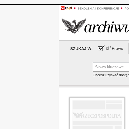
SZKOLENIA I KONFERENCJE
PO
Prawo
SZUKAJ W:
Chcesz uzyskać dostę