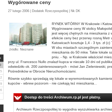
Wygórowane ceny
27 lutego 2006 | Dodatek Rzeczpospolitej | Nk DK
RYNEK WTÓRNY W Krakowie i Katowic
Wygórowane ceny W stolicy Małopolski
jest więcej chętnych na mieszkania z 
efekcie ceny bez przerwy rosną Metr
Katowicach kosztuje 1,4 - 3 tys. zł (
W obu miastach szczególnym zainter
źródło: Nieznane
mieszkania do 50 mkw. Takie lokale 
pniu. - Np. w Krakowie właściciel mi
przy ul. Francesco Nullo znalazł kupca w niecałe 10 dni od publik
D
odwiedziło ok. 200 zainteresowanych - mówi Jan Zieleniewski, p
Pośredników w Obrocie Nieruchomościami.
5
12
Równie szybko sprzedają się lokale w wyremontowanych kamieni
kupców - wbrew pozorom - nie czekają też mieszkania...
19
26
Dostęp do treści Archiwum.rp.pl jest płatny.
Archiwum Rzeczpospolitej to wygodna wyszukiwarka archiw