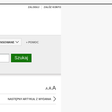
ZALOGUJ
ZAŁÓŻ KONTO
ANSOWANE
+ POMOC
A
A
A
NASTĘPNY ARTYKUŁ Z WYDANIA