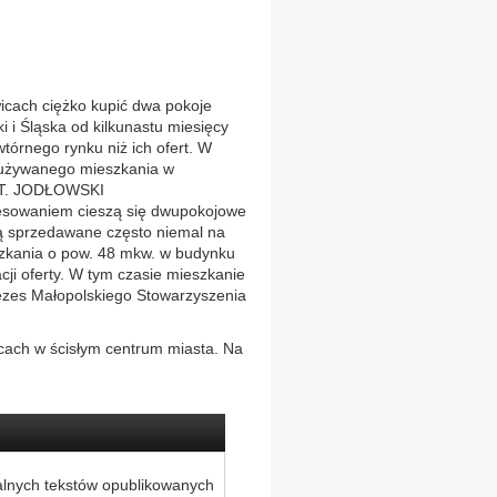
ach ciężko kupić dwa pokoje
 i Śląska od kilkunastu miesięcy
wtórnego rynku niż ich ofert. W
 używanego mieszkania w
c) T. JODŁOWSKI
esowaniem cieszą się dwupokojowe
są sprzedawane często niemal na
eszkania o pow. 48 mkw. w budynku
acji oferty. W tym czasie mieszkanie
rezes Małopolskiego Stowarzyszenia
cach w ścisłym centrum miasta. Na
alnych tekstów opublikowanych