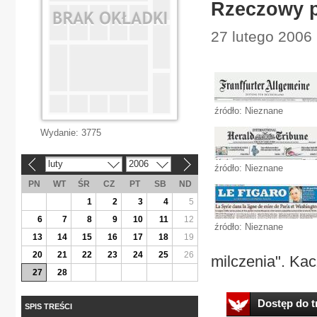
Rzeczowy p
27 lutego 2006 
źródło: Nieznane
Wydanie:
3775
luty
2006
«
»
źródło: Nieznane
PN
WT
ŚR
CZ
PT
SB
ND
1
2
3
4
5
6
7
8
9
10
11
12
źródło: Nieznane
13
14
15
16
17
18
19
20
21
22
23
24
25
26
milczenia". Kac
27
28
Dostęp do tr
SPIS TREŚCI