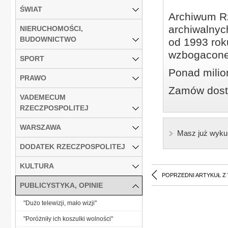
ŚWIAT
Archiwum Rz
archiwalnyc
NIERUCHOMOŚCI,
BUDOWNICTWO
od 1993 roku
wzbogacone
SPORT
Ponad milio
PRAWO
Zamów dostę
VADEMECUM
RZECZPOSPOLITEJ
WARSZAWA
Masz już wyku
DODATEK RZECZPOSPOLITEJ
KULTURA
POPRZEDNI ARTYKUŁ Z
PUBLICYSTYKA, OPINIE
"Dużo telewizji, mało wizji"
"Poróżniły ich koszulki wolności"