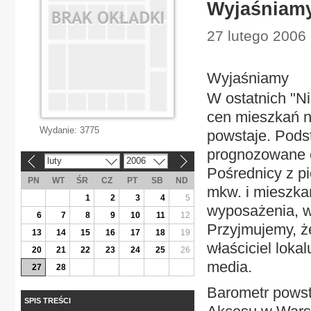
Wyjaśniam
27 lutego 2006
Wyjaśniamy
W ostatnich "N
cen mieszkań n
Wydanie:
3775
powstaje. Pods
prognozowane 
luty
2006
«
»
Pośrednicy z pi
PN
WT
ŚR
CZ
PT
SB
ND
mkw. i mieszka
1
2
3
4
5
wyposażenia, w
6
7
8
9
10
11
12
Przyjmujemy, że
13
14
15
16
17
18
19
właściciel loka
20
21
22
23
24
25
26
media.
27
28
Barometr powst
SPIS TREŚCI