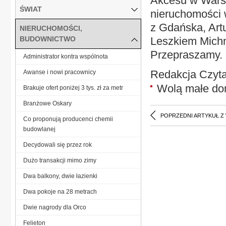
Akcesu w Wars
ŚWIAT
nieruchomości
z Gdańska, Art
NIERUCHOMOŚCI,
BUDOWNICTWO
Leszkiem Michn
Przepraszamy.
Administrator kontra wspólnota
Redakcja Czyta
Awanse i nowi pracownicy
Wolą małe d
Brakuje ofert poniżej 3 tys. zł za metr
Branżowe Oskary
POPRZEDNI ARTYKUŁ Z
Co proponują producenci chemii
budowlanej
Decydowali się przez rok
Dużo transakcji mimo zimy
Dwa balkony, dwie łazienki
Dwa pokoje na 28 metrach
Dwie nagrody dla Orco
Felieton