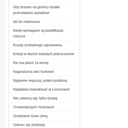
Gdy drzewo na granicy działki
przeszkadza sąsiadowi
Idź do notariusza
Kiedy wymagane są kwalifikacje
rolnicze
Koszty centralnego ogrzewania
Kredyt w dwóch walutach jednocześnie
Kto ma płacić za windy
Nagrodzona sieć hurtowni
Najpierw negocjuj, potem podpisuj
Najłatwiej inwestować w Lesznowoli
Nie załamuj rąk, tylko działaj
O inwestycjach i finansach
Ocieplanie ścian zimą
Ustrzec się złodzieja